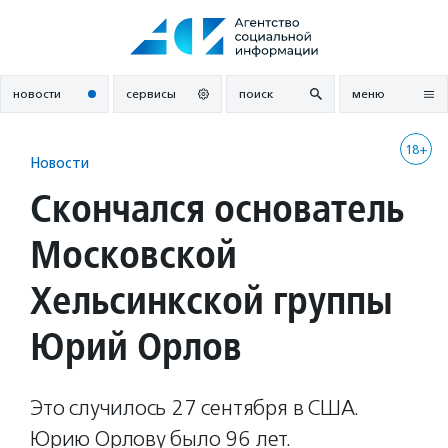
Перейти
к
содержанию
новости
сервисы
поиск
меню
18+
Новости
Скончался основатель
Московской
Хельсинкской группы
Юрий Орлов
Это случилось 27 сентября в США.
Юрию Орлову было 96 лет.