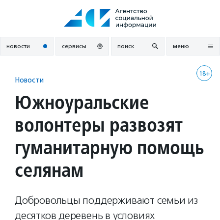
Перейти
к
содержанию
новости
сервисы
поиск
меню
18+
Новости
Южноуральские
волонтеры развозят
гуманитарную помощь
селянам
Добровольцы поддерживают семьи из
десятков деревень в условиях