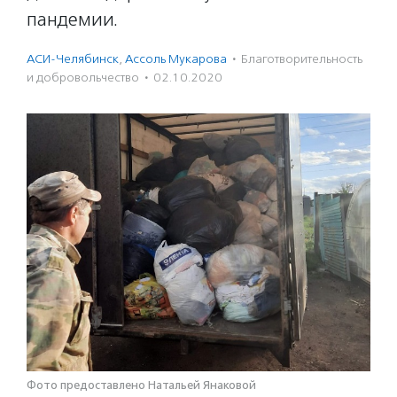
пандемии.
АСИ-Челябинск
,
Ассоль Мукарова
·
Благотвори­тель­ность
и доброволь­чест­во
·
02.10.2020
Фото предоставлено Натальей Янаковой