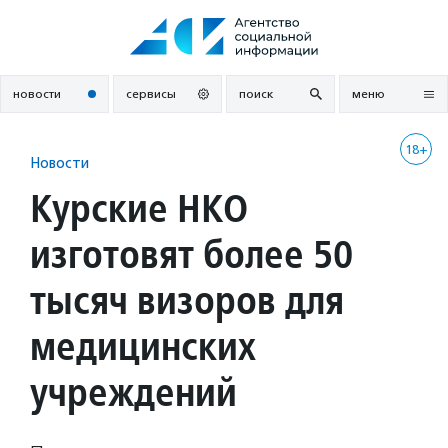
Перейти
к
содержанию
новости
сервисы
поиск
меню
18+
Новости
Курские НКО
изготовят более 50
тысяч визоров для
медицинских
учреждений