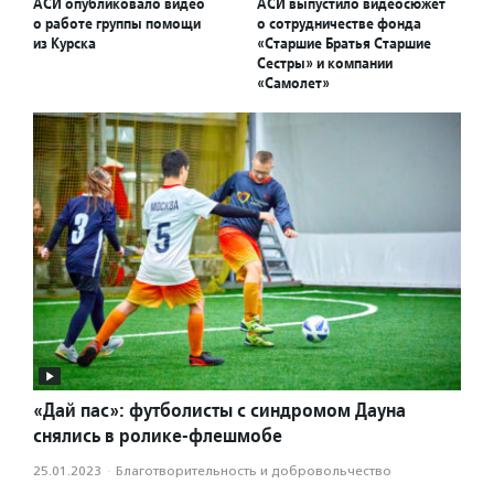
АСИ опубликовало видео
АСИ выпустило видеосюжет
о работе группы помощи
о сотрудничестве фонда
из Курска
«Старшие Братья Старшие
Сестры» и компании
«Самолет»
«Дай пас»: футболисты с синдромом Дауна
снялись в ролике-флешмобе
25.01.2023
·
Благотвори­тель­ность и доброволь­чест­во