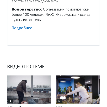
восстанавливать документы.
осталс
Волонтерство:
Организации помогают уже
Волон
более 100 человек. РБОО «Небомживы» всегда
«Ночле
нужны волонтеры.
бездом
Многие
Подробнее
органи
Подро
ВИДЕО ПО ТЕМЕ