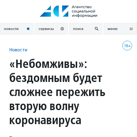
Перейти
к
содержанию
новости
сервисы
поиск
меню
18+
Новости
«Небомживы»:
бездомным будет
сложнее пережить
вторую волну
коронавируса