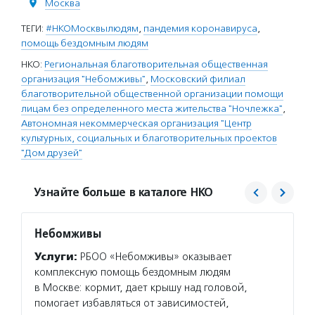
Москва
ТЕГИ:
#НКОМосквылюдям
,
пандемия коронавируса
,
помощь бездомным людям
НКО:
Региональная благотворительная общественная
организация "Небомживы"
,
Московский филиал
благотворительной общественной организации помощи
лицам без определенного места жительства "Ночлежка"
,
Автономная некоммерческая организация "Центр
культурных, социальных и благотворительных проектов
"Дом друзей"
Узнайте больше в каталоге НКО
Небомживы
Ночле
Услуги:
РБОО «Небомживы» оказывает
Услуг
комплексную помощь бездомным людям
оказав
в Москве: кормит, дает крышу над головой,
на улиц
помогает избавляться от зависимостей,
справи