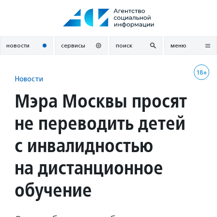
Перейти
к
содержанию
новости
сервисы
поиск
меню
18+
Новости
Мэра Москвы просят
не переводить детей
с инвалидностью
на дистанционное
обучение