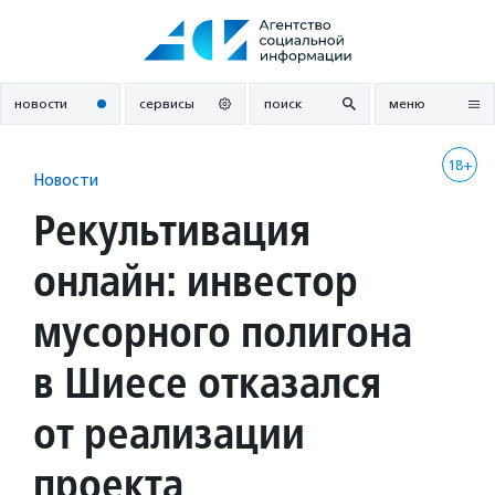
Перейти
к
содержанию
новости
сервисы
поиск
меню
18+
Новости
Рекультивация
онлайн: инвестор
мусорного полигона
в Шиесе отказался
от реализации
проекта