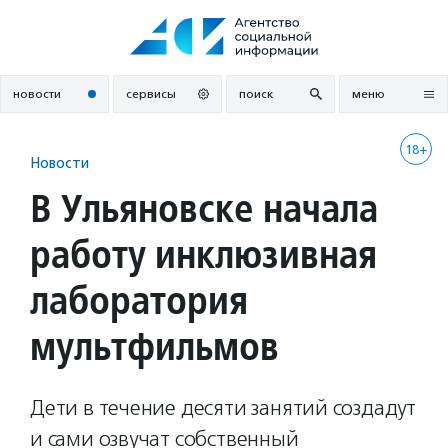
Перейти
к
содержанию
новости
сервисы
поиск
меню
18+
Новости
В Ульяновске начала
работу инклюзивная
лаборатория
мультфильмов
Дети в течение десяти занятий создадут
и сами озвучат собственный