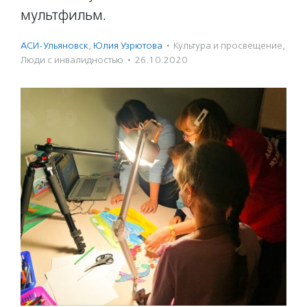
мультфильм.
АСИ-Ульяновск
,
Юлия Узрютова
·
Культура и просвещение
,
Люди с инвалидностью
·
26.10.2020