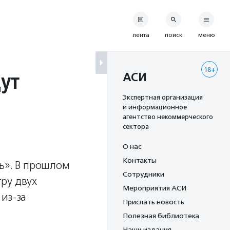
лента
поиск
меню
18+
ут
АСИ
Экспертная организация
и информационное
агентство некоммерческого
сектора
О нас
Контакты
ь». В прошлом
Сотрудники
ру двух
Мероприятия АСИ
из-за
Прислать новость
Полезная библиотека
Наши издания