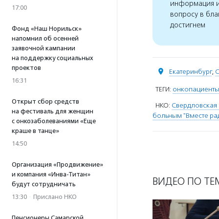
информация и
17:00
вопросу в бла
достигнем
Фонд «Наш Норильск»
напомнил об осенней
заявочной кампании
на поддержку социальных
проектов
Екатеринбург
,
С
16:31
ТЕГИ:
онкопациент
Открыт сбор средств
НКО:
Свердловская
на фестиваль для женщин
больным "Вместе ра
с онкозаболеваниями «Еще
краше в танце»
14:50
Организация «Продвижение»
и компания «Инва-Титан»
ВИДЕО ПО ТЕ
будут сотрудничать
13:30
·
Прислано НКО
Пенсионеры Самарской