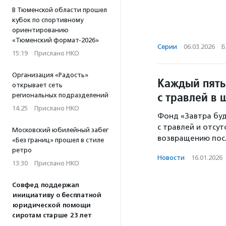
В Тюменской области прошел
кубок по спортивному
ориентированию
«Тюменский формат-2026»
Серии
·
06.03.2026
·
Б
15:19
·
Прислано НКО
Организация «Радость»
Каждый пяты
открывает сеть
с травлей в
региональных подразделений
14:25
·
Прислано НКО
Фонд «Завтра буд
с травлей и отсут
Московский юбилейный забег
возвращению посл
«Без границ» прошел в стиле
ретро
Новости
·
16.01.2026
13:30
·
Прислано НКО
Совфед поддержал
инициативу о бесплатной
юридической помощи
сиротам старше 23 лет