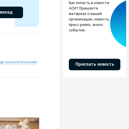
Как попасть в новости
АСИ? Пришлите
 вклад
материал о вашей
организации, новость,
пресс-релиз, анонс
события.
ощи онкологическим
Прислать новость