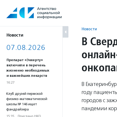
Перейти
к
содержанию
Новости
Новости
В Свер
07.08.2026
онлайн
Препарат «Энхерту»
онкопа
включили в перечень
жизненно необходимых
и важнейших лекарств
16:27
В Екатеринбур
году пациент
Клуб друзей пермской
физико-математической
городов с заж
школы № 146 ищет
пандемии кор
фандрайзера
15:35
·
Прислано НКО