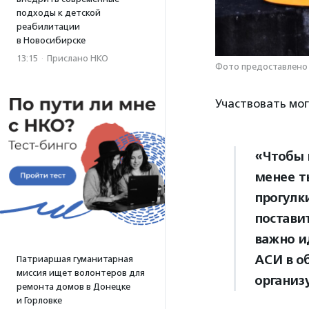
подходы к детской
реабилитации
в Новосибирске
13:15
·
Прислано НКО
Фото предоставлено
Участвовать мог
«Чтобы 
менее т
прогулк
постави
важно и
АСИ в о
Патриаршая гуманитарная
миссия ищет волонтеров для
организ
ремонта домов в Донецке
и Горловке