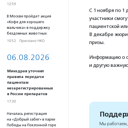
12:59
С 1 ноября по 1
В Москве пройдет акция
участники смогу
«Кофе для хорошего
пациентской ил
мальчика» в поддержку
бездомных животных
В декабре жюри
10:52
·
Прислано НКО
призы.
06.08.2026
Информацию о ск
и другую важну
Минздрав уточнил
правила передачи
пациентам
незарегистрированных
в России препаратов
17:30
Поддерж
Началась регистрация
на «Добрый забег» в парке
Мы работаем, 
Победы на Поклонной горе