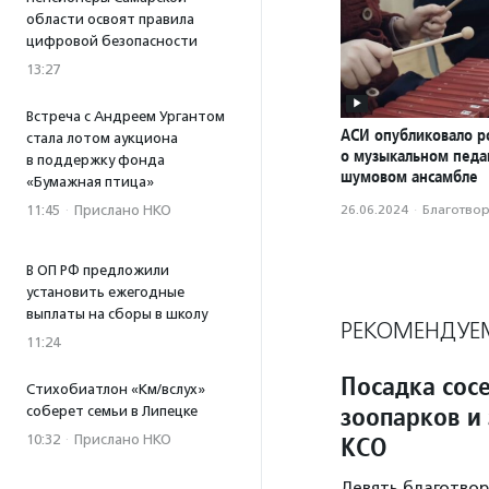
области освоят правила
цифровой безопасности
13:27
Встреча с Андреем Ургантом
АСИ опубликовало р
стала лотом аукциона
о музыкальном педаг
в поддержку фонда
шумовом ансамбле
«Бумажная птица»
26.06.2024
·
Благотвори
11:45
·
Прислано НКО
В ОП РФ предложили
установить ежегодные
выплаты на сборы в школу
РЕКОМЕНДУЕ
11:24
Посадка сос
Стихобиатлон «Км/вслух»
зоопарков и
соберет семьи в Липецке
КСО
10:32
·
Прислано НКО
Девять благотвор