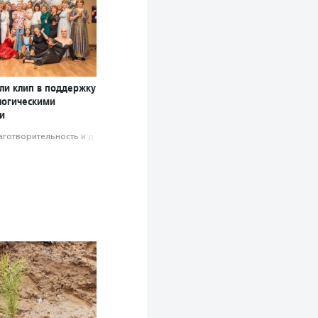
яли клип в поддержку
логическими
и
аготвори­тель­ность и доброволь­чест­во