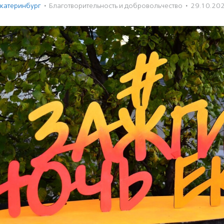
катеринбург
·
Благотвори­тель­ность и доброволь­чест­во
·
29.10.20