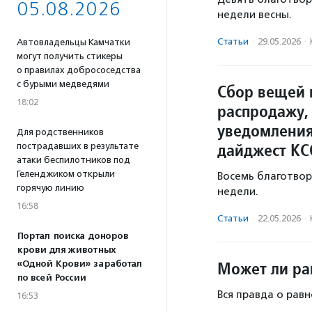
05.08.2026
недели весны.
Статьи
·
29.05.2026
·
Автовладельцы Камчатки
могут получить стикеры
о правилах добрососедства
с бурыми медведями
Сбор вещей 
18:02
распродажу,
уведомления
Для родственников
дайджест КС
пострадавших в результате
атаки беспилотников под
Геленджиком открыли
Восемь благотво
горячую линию
недели.
16:58
Статьи
·
22.05.2026
·
Портал поиска доноров
крови для животных
Может ли ра
«Одной Крови» заработал
по всей России
Вся правда о рав
16:53