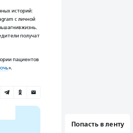
чных историй:
agram с личной
чьшагнивжизнь.
едители получат
тории пациентов
ночь
».
Попасть в ленту