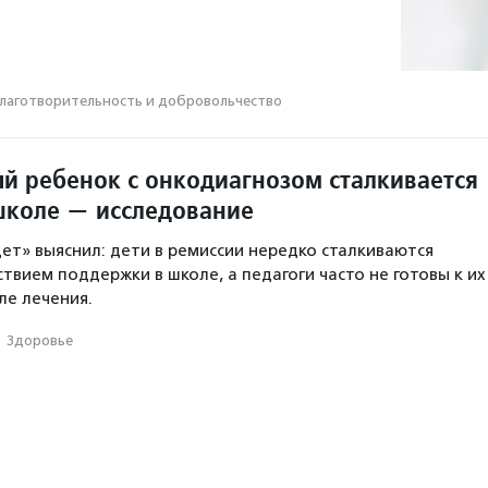
лаготвори­тель­ность и доброволь­чест­во
й ребенок с онкодиагнозом сталкивается
 школе — исследование
ет» выяснил: дети в ремиссии нередко сталкиваются
ствием поддержки в школе, а педагоги часто не готовы к их
е лечения.
·
Здоровье