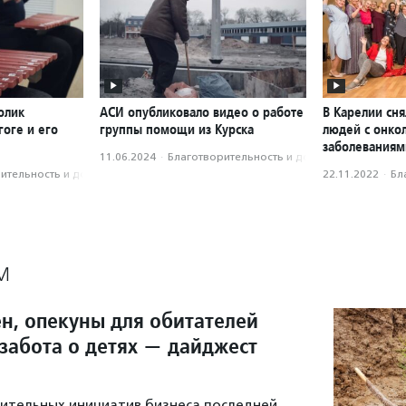
олик
АСИ опубликовало видео о работе
В Карелии сн
оге и его
группы помощи из Курска
людей с онко
заболеваниям
11.06.2024
·
Благотвори­тель­ность и доброволь­чест­во
­тель­ность и доброволь­чест­во
22.11.2022
·
Бл
М
ен, опекуны для обитателей
 забота о детях — дайджест
ительных инициатив бизнеса последней