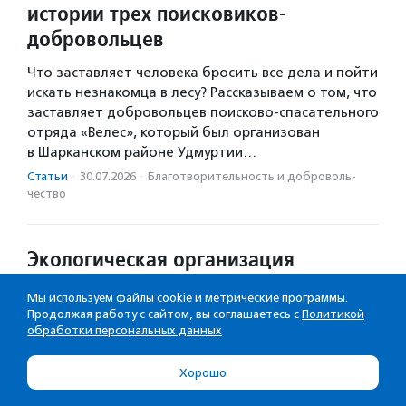
истории трех поисковиков-
добровольцев
Что заставляет человека бросить все дела и пойти
искать незнакомца в лесу? Рассказываем о том, что
заставляет добровольцев поисково-спасательного
отряда «Велес», который был организован
в Шарканском районе Удмуртии…
Статьи
·
30.07.2026
·
Благотвори­тель­ность и доброволь­
чест­во
Экологическая организация
из Ивангорода предложила жителям
Мы используем файлы cookie и метрические программы.
бесплатно получить школьную
Продолжая работу с сайтом, вы соглашаетесь с
Политикой
форму
обработки персональных данных
Взамен можно принести вещи в хорошем
Хорошо
состоянии, из которых дети выросли.