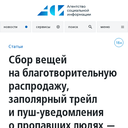
Перейти
к
содержанию
новости
сервисы
поиск
меню
18+
Статьи
Сбор вещей
на благотворительную
распродажу,
заполярный трейл
и пуш-уведомления
о пропавших людях —