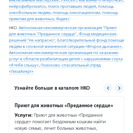
инклюзивные мастерские
,
ЛУКОЙЛ
,
магазины «Пятерочка»
,
нейрофиброматоз
,
поиск пропавших людей
,
помощь
онкобольным людям
,
помощь онкопациентам
,
помощь
приютам для животных
,
Яндекс
НКО:
Автономная некоммерческая организация "Приют
для животных "Преданное сердце"
,
Фонд медицинских
решений "Не напрасно"
,
Благотворительный фонд помощи
людям в сложной жизненной ситуации «Второе дыхание»
,
Автономная некоммерческая организация по оказанию
услуг в области реабилитации детей с нарушениями слуха
«Я тебя слышу»
,
Поисково-спасательный отряд
«ЛизаАлерт»
Узнайте больше в каталоге НКО
Приют для животных «Преданное сердце»
Не на
Услуги:
Приют для животных «Преданное
Услуг
сердце» помогает бездомным кошкам найти
школу 
новую семью, лечит больных животных,
врачей