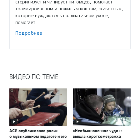
стерилизует и чипирует питомцев, помогает
компле
травмированным и пожилым кошкам, животным,
и инфо
которые нуждаются в паллиативном уходе,
включа
помогает…
Подро
Подробнее
ВИДЕО ПО ТЕМЕ
АСИ опубликовало ролик
«Необыкновенное чудо»:
о музыкальном педагоге и его
вышла короткометражка