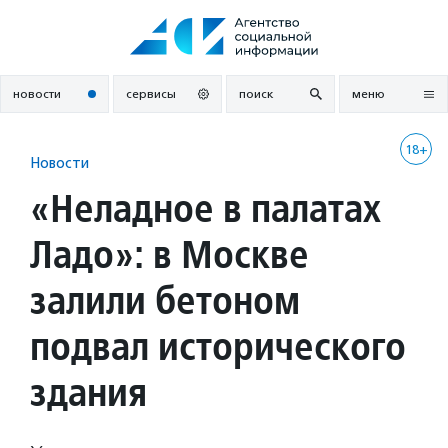
Перейти
к
содержанию
новости
сервисы
поиск
меню
18+
Новости
«Неладное в палатах
Ладо»: в Москве
залили бетоном
подвал исторического
здания