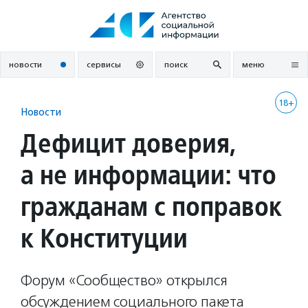
Перейти
к
содержанию
новости
сервисы
поиск
меню
18+
Новости
Дефицит доверия,
а не информации: что
гражданам с поправок
к Конституции
Форум «Сообщество» открылся
обсуждением социального пакета