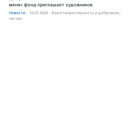
меня» фонд приглашает художников.
Новости
·
16.03.2026
·
Благотвори­тель­ность и доброволь­
чест­во