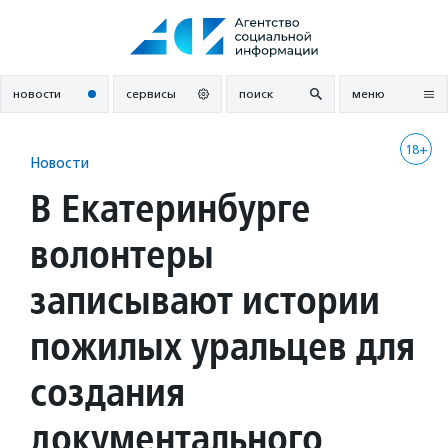
Перейти
к
содержанию
новости
сервисы
поиск
меню
18+
Новости
В Екатеринбурге
волонтеры
записывают истории
пожилых уральцев для
создания
документального