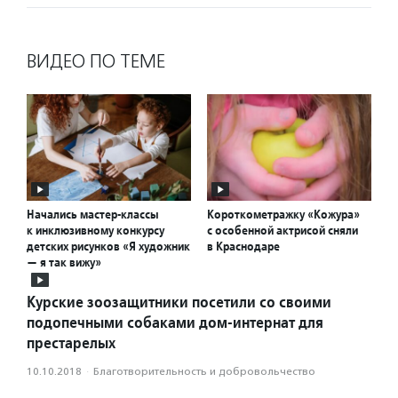
ВИДЕО ПО ТЕМЕ
Начались мастер-классы
Короткометражку «Кожура»
к инклюзивному конкурсу
с особенной актрисой сняли
детских рисунков «Я художник
в Краснодаре
— я так вижу»
Курские зоозащитники посетили со своими
подопечными собаками дом-интернат для
престарелых
10.10.2018
·
Благотвори­тель­ность и доброволь­чест­во