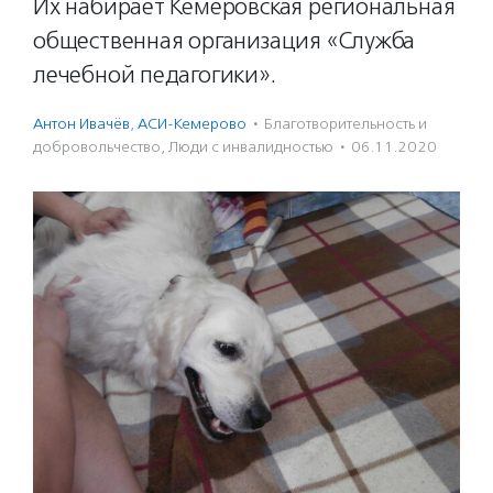
Их набирает Кемеровская региональная
общественная организация «Служба
лечебной педагогики».
Антон Ивачёв
,
АСИ-Кемерово
·
Благотвори­тель­ность и
доброволь­чест­во
,
Люди с инвалидностью
·
06.11.2020