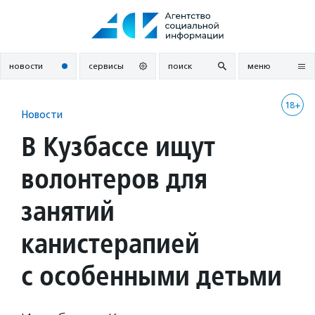
Перейти
к
содержанию
новости
сервисы
поиск
меню
18+
Новости
В Кузбассе ищут
волонтеров для
занятий
канистерапией
с особенными детьми