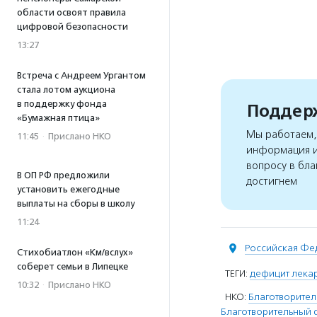
области освоят правила
цифровой безопасности
13:27
Встреча с Андреем Ургантом
стала лотом аукциона
в поддержку фонда
Поддерж
«Бумажная птица»
Мы работаем, 
11:45
·
Прислано НКО
информация и
вопросу в бла
В ОП РФ предложили
достигнем
установить ежегодные
выплаты на сборы в школу
11:24
Российская Фе
Стихобиатлон «Км/вслух»
соберет семьи в Липецке
ТЕГИ:
дефицит лека
10:32
·
Прислано НКО
НКО:
Благотворител
Благотворительный 