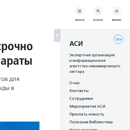
лента
поиск
меню
18+
срочно
АСИ
параты
Экспертная организация
и информационное
агентство некоммерческого
сектора
тов для
О нас
нды в
Контакты
Сотрудники
Мероприятия АСИ
Прислать новость
Полезная библиотека
Наши издания