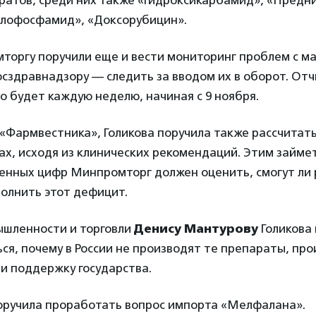
ратов, среди них также «Гидроксикарбамид», «Предн
клофосфамид», «Доксорубицин».
торгу поручили еще и вести мониторинг проблем с м
осздравнадзору — следить за вводом их в оборот. От
 будет каждую неделю, начиная с 9 ноября.
«Фармвестника», Голикова поручила также рассчитать
ах, исходя из клинических рекомендаций. Этим займе
ченных цифр Минпромторг должен оценить, смогут ли 
олнить этот дефицит.
шленности и торговли
Денису Мантурову
Голикова 
ся, почему в России не производят те препараты, пр
и поддержку государства.
оручила проработать вопрос импорта «Мелфалана».