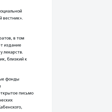
социальной
 вестник».
атов, в том
ет издание
у лекарств.
к, близкий к
ные фонды
м
открытое письмо
ческих
абенского,