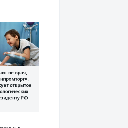
ит не врач,
нпромторг».
ует открытое
ологических
езиденту РФ