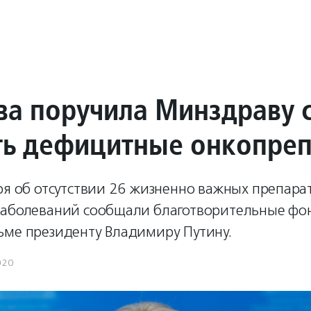
ва поручила Минздраву 
ть дефицитные онкопре
ря об отсутствии 26 жизненно важных препара
заболеваний сообщали благотворительные фо
ьме президенту Владимиру Путину.
020