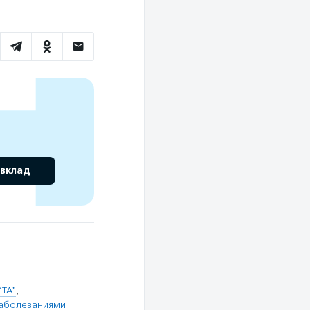
 вклад
ИТА"
,
заболеваниями