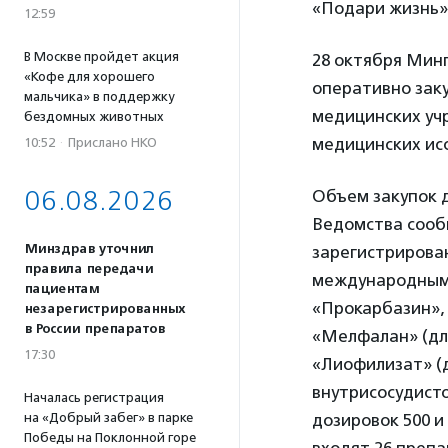
«Подари жизнь»
12:59
В Москве пройдет акция
28 октября Мин
«Кофе для хорошего
оперативно зак
мальчика» в поддержку
медицинских уч
бездомных животных
медицинских ис
10:52
·
Прислано НКО
06.08.2026
Объем закупок 
Ведомства сообщ
Минздрав уточнил
зарегистрирован
правила передачи
международным
пациентам
«Прокарбазин»,
незарегистрированных
в России препаратов
«Мелфалан» (дл
17:30
«Лиофилизат» (
внутрисосудисто
Началась регистрация
на «Добрый забег» в парке
дозировок 500 и
Победы на Поклонной горе