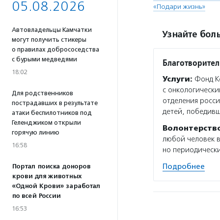
05.08.2026
«Подари жизнь»
Автовладельцы Камчатки
Узнайте боль
могут получить стикеры
о правилах добрососедства
с бурыми медведями
Благотворител
18:02
Услуги:
Фонд Ко
с онкологическ
Для родственников
отделения росс
пострадавших в результате
детей, победивш
атаки беспилотников под
Геленджиком открыли
Волонтерств
горячую линию
любой человек в
16:58
но периодически
Подробнее
Портал поиска доноров
крови для животных
«Одной Крови» заработал
по всей России
16:53