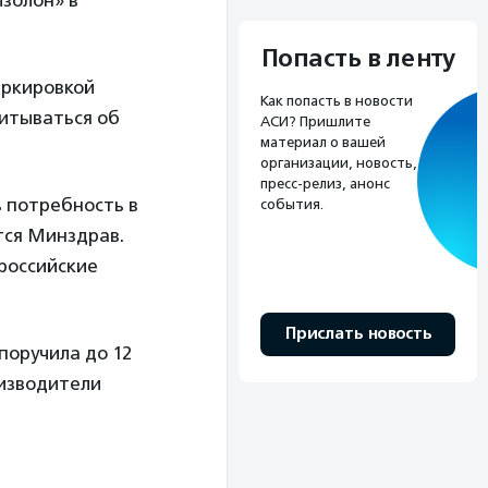
изолон» в
Попасть в ленту
аркировкой
Как попасть в новости
читываться об
АСИ? Пришлите
материал о вашей
организации, новость,
пресс-релиз, анонс
 потребность в
события.
тся Минздрав.
российские
Прислать новость
поручила до 12
оизводители