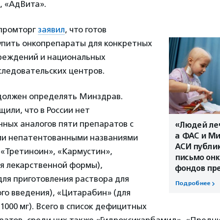
, «АдВита».
промторг
заявил
, что готов
упить онкопрепараты для конкретных
реждений и национальных
следовательских центров.
должен определять Минздрав.
или, что в России нет
ных аналогов пяти препаратов с
«Людей леч
а ФАС и Ми
и непатентованными названиями
АСИ публик
 «Третиноин», «Кармустин»,
письмо онк
я лекарственной формы),
фондов пр
для приготовления раствора для
Подробнее
го введения), «Цитарабин» (для
 1000 мг). Всего в список дефицитных