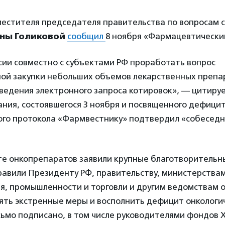
местителя председателя правительства по вопросам 
яны Голиковой
сообщил
8 ноября «Фармацевтический
сии совместно с субъектами РФ проработать вопрос
ой закупки небольших объемов лекарственных препар
ведения электронного запроса котировок», — цитиру
ния, состоявшегося 3 ноября и посвященного дефицит
ого протокола «Фармвестнику» подтвердил «собеседни
те онкопрепаратов заявили крупные благотворитель
равили Президенту РФ, правительству, министерства
я, промышленности и торговли и другим ведомствам 
нять экстренные меры и восполнить дефицит онкологи
ьмо подписано, в том числе руководителями фондов Х