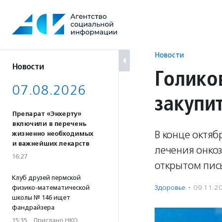
Перейти
к
содержанию
Новости
Новости
Голико
07.08.2026
закупи
Препарат «Энхерту»
включили в перечень
В конце октяб
жизненно необходимых
и важнейших лекарств
лечения онко
16:27
открытом пис
Клуб друзей пермской
Здоровье
·
09.11.2
физико-математической
школы № 146 ищет
фандрайзера
15:35
·
Прислано НКО