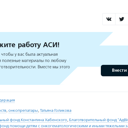
ите работу АСИ!
чтобы у вас была актуальная
 полезные материалы по любому
готворительности. Вместе мы этого
Внести
дерация
рств
,
онкопрепатары
,
Татьяна Голикова
ьный фонд Константина Хабенского
,
Благотворительный фонд "АдВ
фонд помощи детям с онкогематологическими и иными тяжелыми 