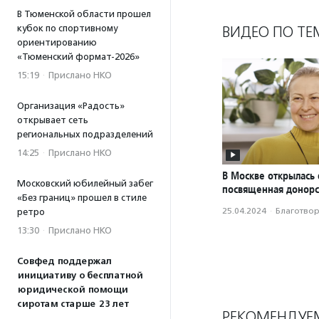
В Тюменской области прошел
кубок по спортивному
ВИДЕО ПО ТЕ
ориентированию
«Тюменский формат-2026»
15:19
·
Прислано НКО
Организация «Радость»
открывает сеть
региональных подразделений
14:25
·
Прислано НКО
В Москве открылась 
Московский юбилейный забег
посвященная донорс
«Без границ» прошел в стиле
25.04.2024
·
Благотвори
ретро
13:30
·
Прислано НКО
Совфед поддержал
инициативу о бесплатной
юридической помощи
сиротам старше 23 лет
РЕКОМЕНДУЕ