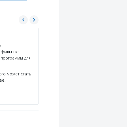
АдВИТА (AdVita)
й
Услуги:
Фонд «АдВИТА» оплачивает диагности
рофильные
ОМС и квотами на высокотехнологичную помощ
 программы для
гематологическими и иммунологическими забо
создал службу поиска доноров,…
го может стать
Подробнее
ве,