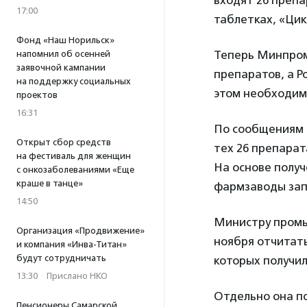
входят 26 препа
17:00
таблетках, «Ци
Фонд «Наш Норильск»
Теперь Минпром
напомнил об осенней
заявочной кампании
препаратов, а Р
на поддержку социальных
этом необходимо
проектов
16:31
По сообщениям 
Открыт сбор средств
тех 26 препарат
на фестиваль для женщин
На основе полу
с онкозаболеваниями «Еще
краше в танце»
фармзаводы зап
14:50
Министру промы
Организация «Продвижение»
ноября отчитать
и компания «Инва-Титан»
будут сотрудничать
которых получил
13:30
·
Прислано НКО
Отдельно она п
Пенсионеры Самарской