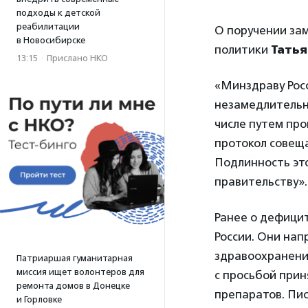
подходы к детской
реабилитации
О поручении за
в Новосибирске
политики
Тать
13:15
·
Прислано НКО
«Минздраву Рос
незамедлительн
числе путем про
протокол совеща
Подлинность эт
правительству».
Ранее о дефици
России. Они нап
здравоохранени
Патриаршая гуманитарная
миссия ищет волонтеров для
с просьбой при
ремонта домов в Донецке
препаратов. Пис
и Горловке