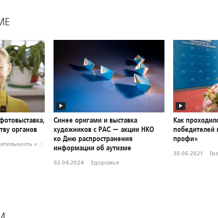
МЕ
фотовыставка,
Синее оригами и выставка
Как проходил
тву органов
художников с РАС — акции НКО
победителей 
ко Дню распространения
профи»
­тель­ность и доброволь­чест­во
информации об аутизме
30.06.2021
·
Гр
02.04.2024
·
Здоровье
М