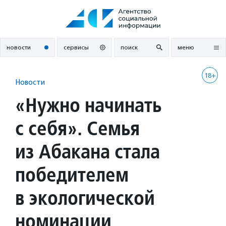
Перейти
к
содержанию
новости
сервисы
поиск
меню
18+
Новости
«Нужно начинать
с себя». Семья
из Абакана стала
победителем
в экологической
номинации