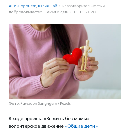
АСИ-Воронеж
,
Юлия Цай
·
Благотвори­тель­ность и
доброволь­чест­во
,
Семья и дети
·
11.11.2020
Фото: Puwadon Sangngern / Pexels
В ходе проекта «Выжить без мамы»
волонтерское движение
«Общие дети»