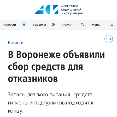
Перейти
к
содержанию
новости
сервисы
поиск
меню
18+
Новости
В Воронеже объявили
сбор средств для
отказников
Запасы детского питания, средств
гигиены и подгузников подходят к
концу.