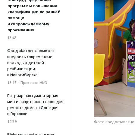
Минтруд представил
программы повышения
квалификации по ранней
помощи
и сопровождаемому
проживанию
13:45
Фонд «Катрен» поможет
внедрить современные
подходы к детской
реабилитации
в Новосибирске
13:15
·
Прислано НКО
Патриаршая гуманитарная
миссия ищет волонтеров для
ремонта домов в Донецке
и Горловке
12:59
Фото предоставлено
В Москве пройдет акция