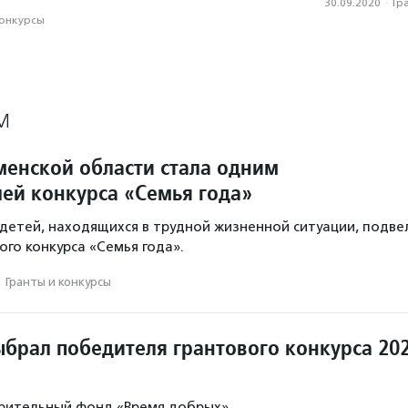
30.09.2020
·
Гр
конкурсы
М
менской области стала одним
лей конкурса «Семья года»
етей, находящихся в трудной жизненной ситуации, подве
ого конкурса «Семья года».
·
Гранты и конкурсы
ыбрал победителя грантового конкурса 20
рительный фонд «Время добрых».