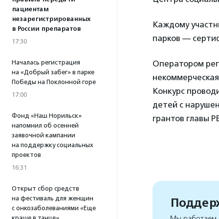
пациентам
незарегистрированных
Каждому участни
в России препаратов
парков — серти
17:30
Началась регистрация
Оператором реги
на «Добрый забег» в парке
некоммерческая
Победы на Поклонной горе
Конкурс провод
17:00
детей с наруше
Фонд «Наш Норильск»
грантов главы Р
напомнил об осенней
заявочной кампании
на поддержку социальных
проектов
16:31
Открыт сбор средств
на фестиваль для женщин
Поддерж
с онкозаболеваниями «Еще
краше в танце»
Мы работаем, 