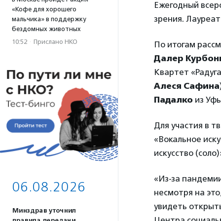
Ежегодный всер
«Кофе для хорошего
зрения. Лауреат
мальчика» в поддержку
бездомных животных
10:52
·
Прислано НКО
По итогам расс
Далер Курбо
Квартет «Радуга
Алеся Сафина
Падалко
из Уфы
Для участия в т
«Вокальное иску
искусство (соло
«Из-за пандемии
06.08.2026
несмотря на эт
увидеть открыт
Минздрав уточнил
Центра социаль
правила передачи