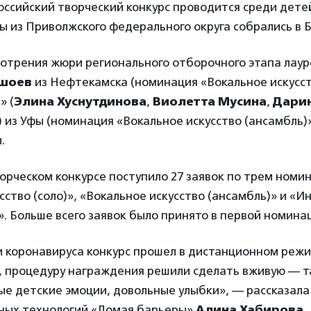
оссийский творческий конкурс проводится среди дете
ы из Приволжского федерального округа собрались в 
мотрения жюри регионального отборочного этапа лаур
ншоев
из Нефтекамска (номинация «Вокальное искусств
» (
Элина Хуснутдинова
,
Виолетта Мусина
,
Дари
) из Уфы (номинация «Вокальное искусство (ансамбль)
.
ворческом конкурсе поступило 27 заявок по трем номи
сство (соло)», «Вокальное искусство (ансамбль)» и «
)». Больше всего заявок было принято в первой номина
 коронавируса конкурс прошел в дистанционном режи
о, процедуру награждения решили сделать вживую — т
ые детские эмоции, довольные улыбки», — рассказал
ных технологий «Ломая барьеры»
Алина Хабирова
.