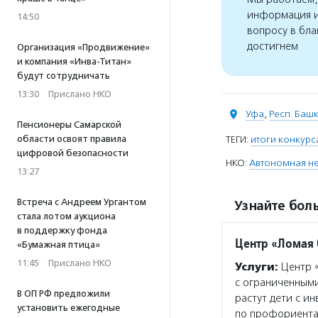
информация и
14:50
вопросу в бла
достигнем
Организация «Продвижение»
и компания «Инва-Титан»
будут сотрудничать
13:30
·
Прислано НКО
Уфа
,
Респ. Баш
Пенсионеры Самарской
области освоят правила
ТЕГИ:
итоги конкурс
цифровой безопасности
НКО:
Автономная не
13:27
Встреча с Андреем Ургантом
Узнайте боль
стала лотом аукциона
в поддержку фонда
Центр «Ломая
«Бумажная птица»
11:45
·
Прислано НКО
Услуги:
Центр «
с ограниченными
В ОП РФ предложили
растут дети с и
установить ежегодные
по профориента