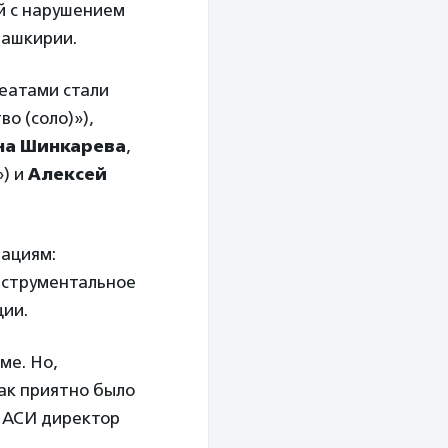
й с нарушением
Башкирии.
еатами стали
о (соло)»),
на Шинкарева
,
») и
Алексей
нациям:
Инструментальное
ции.
ме. Но,
ак приятно было
а АСИ директор