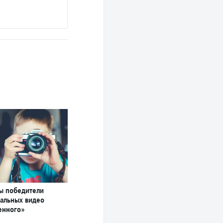
ны победители
иальных видео
енного»