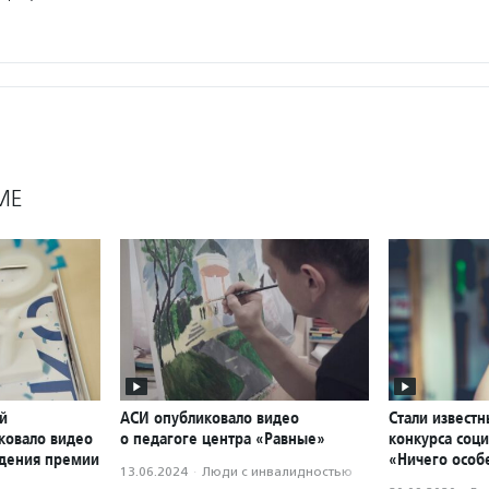
МЕ
й
АСИ опубликовало видео
Стали извест
ковало видео
о педагоге центра «Равные»
конкурса соц
ждения премии
«Ничего особ
13.06.2024
·
Люди с инвалидностью