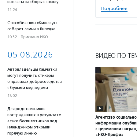
выплаты на сборы в школу
Подробнее
11:24
Стихобиатлон «Км/вслух»
соберет семьи в Липецке
10:32
·
Прислано НКО
05.08.2026
ВИДЕО ПО ТЕ
Автовладельцы Камчатки
могут получить стикеры
о правилах добрососедства
с бурыми медведями
18:02
Для родственников
пострадавших в результате
Агентство социально
атаки беспилотников под
информации опубли
Геленджиком открыли
с церемонии награ
горячую линию
«НКО-Профи»