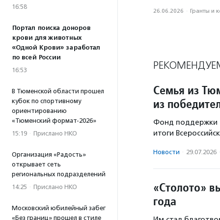
16:58
26.06.2026
·
Гранты и 
Портал поиска доноров
крови для животных
«Одной Крови» заработал
по всей России
РЕКОМЕНДУЕ
16:53
Семья из Тю
В Тюменской области прошел
из победите
кубок по спортивному
ориентированию
«Тюменский формат-2026»
Фонд поддержки д
итоги Всероссийск
15:19
·
Прислано НКО
Новости
·
29.07.2026
Организация «Радость»
открывает сеть
региональных подразделений
«Столото» в
14:25
·
Прислано НКО
года
Московский юбилейный забег
«Без границ» прошел в стиле
Им стал благотво