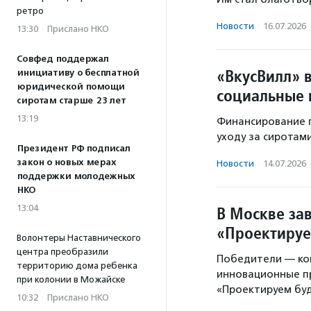
ретро
Новости
·
16.07.2026
13:30
·
Прислано НКО
Совфед поддержал
«ВкусВилл» 
инициативу о бесплатной
юридической помощи
социальные 
сиротам старше 23 лет
13:19
Финансирование п
уходу за сиротам
Президент РФ подписал
закон о новых мерах
Новости
·
14.07.2026
поддержки молодежных
НКО
13:04
В Москве за
«Проектиру
Волонтеры Наставнического
центра преобразили
Победители — ком
территорию дома ребенка
инновационные п
при колонии в Можайске
«Проектируем буд
10:32
·
Прислано НКО