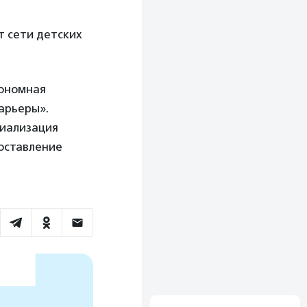
т сети детских
тономная
арьеры».
циализация
оставление