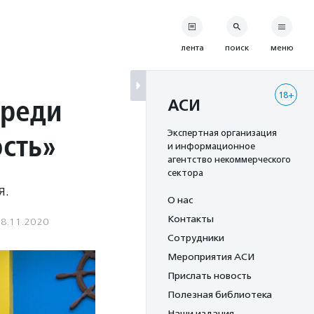
лента
поиск
меню
18+
среди
АСИ
ость»
Экспертная организация
и информационное
агентство некоммерческого
сектора
я.
О нас
Контакты
8.11.2020
Сотрудники
Мероприятия АСИ
Прислать новость
Полезная библиотека
Наши издания