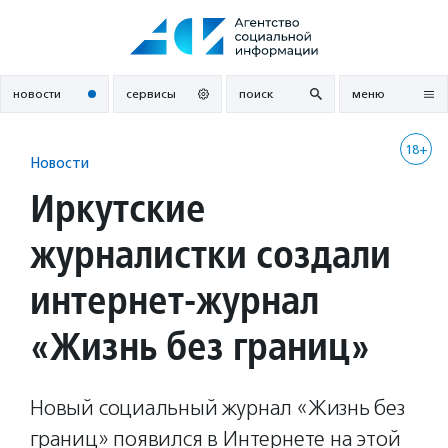
Перейти
к
содержанию
новости
сервисы
поиск
меню
18+
Новости
Иркутские
журналистки создали
интернет-журнал
«Жизнь без границ»
Новый социальный журнал «Жизнь без
границ» появился в Интернете на этой