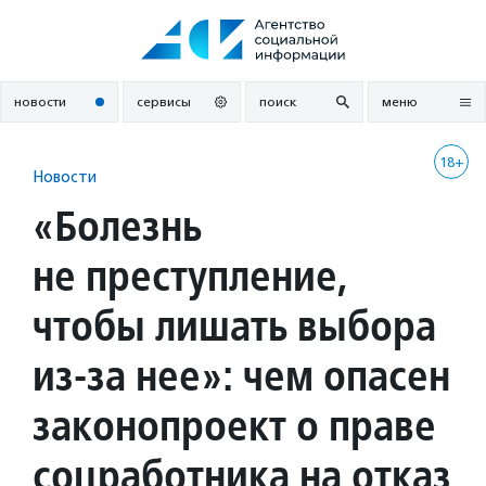
Перейти
к
содержанию
новости
сервисы
поиск
меню
18+
Новости
«Болезнь
не преступление,
чтобы лишать выбора
из-за нее»: чем опасен
законопроект о праве
соцработника на отказ