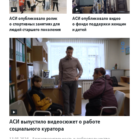
АСИ опубликовало ролик
АСИ опубликовало видео
о спортивных занятиях для
о фонде поддержки женщин
людей старшего поколения
и детей
АСИ выпустило видеосюжет о работе
социального куратора
13.05.2024
·
Благотвори­тель­ность и доброволь­чест­во