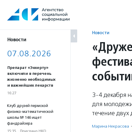
Перейти
к
содержанию
Новости
Новости
«Друже
07.08.2026
фестив
Препарат «Энхерту»
событи
включили в перечень
жизненно необходимых
и важнейших лекарств
16:27
3-4 декабря н
для молодежи
Клуб друзей пермской
физико-математической
течение двух 
школы № 146 ищет
фандрайзера
Марина Некрасова
·
15:35
·
Прислано НКО