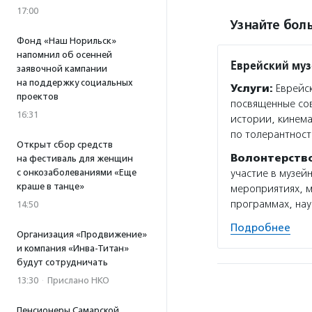
17:00
Узнайте боль
Фонд «Наш Норильск»
напомнил об осенней
Еврейский муз
заявочной кампании
на поддержку социальных
Услуги:
Еврейск
проектов
посвященные сов
16:31
истории, кинема
по толерантност
Открыт сбор средств
Волонтерств
на фестиваль для женщин
с онкозаболеваниями «Еще
участие в музей
краше в танце»
мероприятиях, м
программах, нау
14:50
Подробнее
Организация «Продвижение»
и компания «Инва-Титан»
будут сотрудничать
13:30
·
Прислано НКО
Пенсионеры Самарской