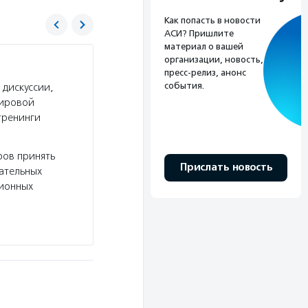
Как попасть в новости
АСИ? Пришлите
материал о вашей
организации, новость,
РООИ «Перспектива»
пресс-релиз, анонс
события.
 дискуссии,
Услуги:
РООИ «Перспектива» помогает взрослы
мировой
а детям и подросткам с инвалидностью найти 
тренинги
инклюзивное образование, проводит образова
реализует…
ров принять
Волонтерство:
Волонтеры РООИ «Песпектив
Прислать новость
вательных
решают административные задачи, рассказыва
сионных
делятся новостями в соцсетях.
Подробнее