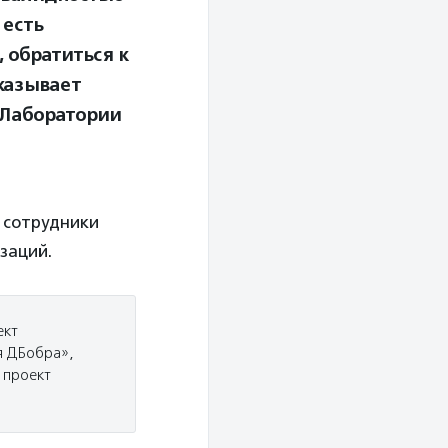
 есть
 обратиться к
сказывает
 Лаборатории
 сотрудники
заций.
ект
я ДБобра»,
 проект