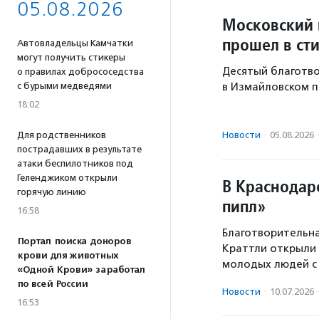
05.08.2026
Московский 
прошел в ст
Автовладельцы Камчатки
могут получить стикеры
Десятый благотво
о правилах добрососедства
с бурыми медведями
в Измайловском п
18:02
Новости
·
05.08.2026
Для родственников
пострадавших в результате
атаки беспилотников под
Геленджиком открыли
В Краснодар
горячую линию
пипл»
16:58
Благотворительна
Портал поиска доноров
Краттли открыли 
крови для животных
молодых людей с 
«Одной Крови» заработал
по всей России
Новости
·
10.07.2026
16:53