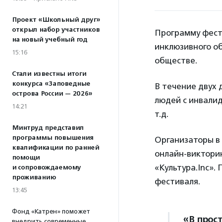
Проект «Школьный друг»
открыл набор участников
Программу фест
на новый учебный год
инклюзивного о
15:16
обществе.
Стали известны итоги
конкурса «Заповедные
В течение двух 
острова России — 2026»
людей с инвалид
14:21
т.д.
Минтруд представил
программы повышения
Организаторы в
квалификации по ранней
онлайн-викторин
помощи
«Культура.Inc».
и сопровождаемому
проживанию
фестиваля.
13:45
Фонд «Катрен» поможет
«В прос
внедрить современные