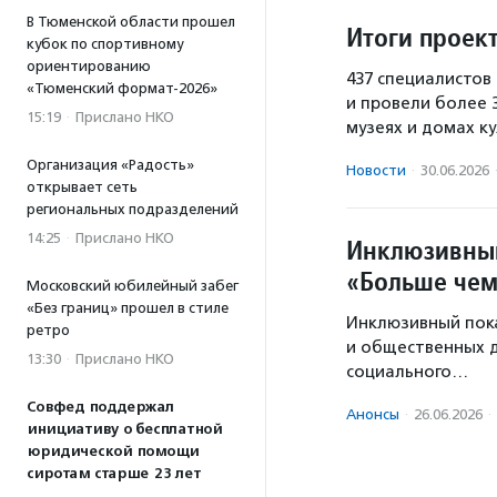
В Тюменской области прошел
Итоги проек
кубок по спортивному
ориентированию
437 специалистов
«Тюменский формат-2026»
и провели более 
15:19
·
Прислано НКО
музеях и домах ку
Организация «Радость»
Новости
·
30.06.2026
открывает сеть
региональных подразделений
14:25
·
Прислано НКО
Инклюзивный
«Больше чем
Московский юбилейный забег
«Без границ» прошел в стиле
Инклюзивный пока
ретро
и общественных д
13:30
·
Прислано НКО
социального…
Совфед поддержал
Анонсы
·
26.06.2026
·
инициативу о бесплатной
юридической помощи
сиротам старше 23 лет