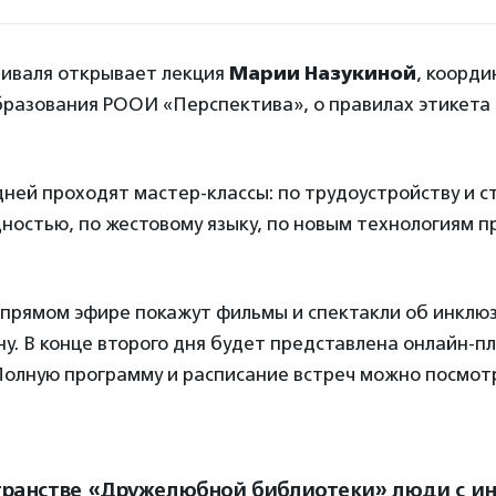
иваля открывает лекция
Марии Назукиной
, коорд
бразования РООИ «Перспектива», о правилах этикета
дней проходят мастер-классы: по трудоустройству и 
ностью, по жестовому языку, по новым технологиям п
 прямом эфире покажут фильмы и спектакли об инклюз
у. В конце второго дня будет представлена онлайн-
 Полную программу и расписание встреч можно посмо
транстве «Дружелюбной библиотеки» люди с и