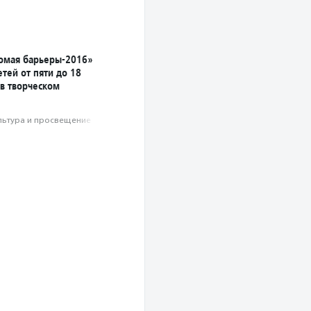
омая барьеры-2016»
тей от пяти до 18
 в творческом
льтура и просвещение