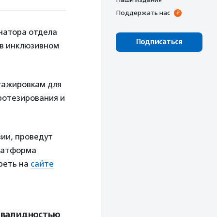
Поддержать нас
инатора отдела
Подписаться
 в инклюзивном
стажировкам для
ротезирования и
ии, проведут
платформа
треть на
сайте
нвалидностью