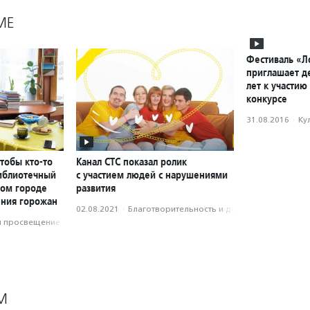
МЕ
Фестиваль «Л
приглашает де
лет к участию
конкурсе
31.08.2016
·
Ку
чтобы кто-то
Канал СТС показал ролик
библиотечный
с участием людей с нарушениями
ном городе
развития
ения горожан
02.08.2021
·
Благотвори­тель­ность и доброволь­чест­во
и просвещение
М