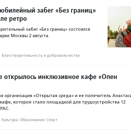
юбилейный забег «Без границ»
иле ретро
рительный забег «Без границ» состоялся
арке Москвы 2 августа.
·
Благотвори­тель­ность и доброволь­чест­во
е открылось инклюзивное кафе «Опен
я организация «Открытая среда» и ее попечитель Анастас
кафе, которое стало площадкой для трудоустройства 12
РАС.
·
Культура. Образование. Спорт