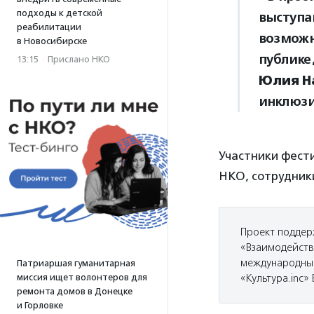
подходы к детской
выступаю
реабилитации
возможн
в Новосибирске
публике
13:15
·
Прислано НКО
Юлия Н
инклюзи
Участники фест
НКО, сотрудник
Проект поддер
«Взаимодейств
международный
Патриаршая гуманитарная
миссия ищет волонтеров для
«Культура.inc»
ремонта домов в Донецке
и Горловке