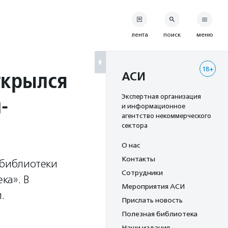
лента
поиск
меню
18+
ткрылся
АСИ
-
Экспертная организация
и информационное
агентство некоммерческого
сектора
О нас
Контакты
 библиотеки
Сотрудники
ка». В
Мероприятия АСИ
.
Прислать новость
Полезная библиотека
Наши издания