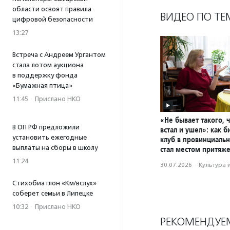
области освоят правила
ВИДЕО ПО ТЕ
цифровой безопасности
13:27
Встреча с Андреем Ургантом
стала лотом аукциона
в поддержку фонда
«Бумажная птица»
11:45
·
Прислано НКО
«Не бывает такого, 
В ОП РФ предложили
встал и ушел»: как 
установить ежегодные
клуб в провинциаль
выплаты на сборы в школу
стал местом притяж
11:24
30.07.2026
·
Культура 
Стихобиатлон «Км/вслух»
соберет семьи в Липецке
10:32
·
Прислано НКО
РЕКОМЕНДУЕ