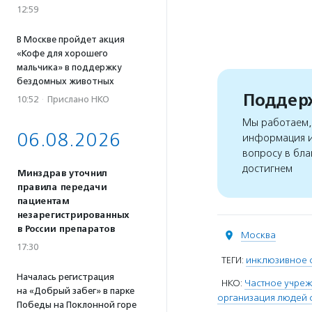
12:59
В Москве пройдет акция
«Кофе для хорошего
мальчика» в поддержку
бездомных животных
Поддерж
10:52
·
Прислано НКО
Мы работаем, 
06.08.2026
информация и
вопросу в бла
достигнем
Минздрав уточнил
правила передачи
пациентам
незарегистрированных
в России препаратов
Москва
17:30
ТЕГИ:
инклюзивное 
Началась регистрация
НКО:
Частное учреж
на «Добрый забег» в парке
организация людей 
Победы на Поклонной горе