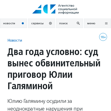
Перейти
к
содержанию
новости
сервисы
поиск
меню
18+
Новости
Два года условно: суд
вынес обвинительный
приговор Юлии
Галяминой
Юлию Галямину осудили за
неоднократные нарушения при