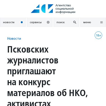
Перейти
к
содержанию
новости
сервисы
поиск
меню
18+
Новости
Псковских
журналистов
приглашают
на конкурс
материалов об НКО,
активистах