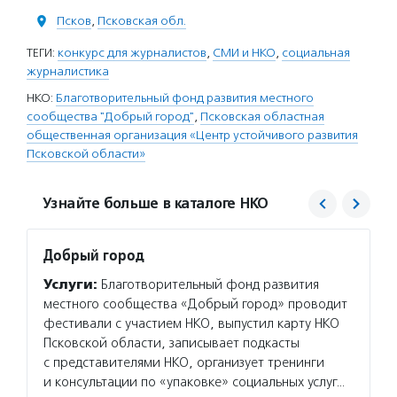
Псков
,
Псковская обл.
ТЕГИ:
конкурс для журналистов
,
СМИ и НКО
,
социальная
журналистика
НКО:
Благотворительный фонд развития местного
сообщества "Добрый город"
,
Псковская областная
общественная организация «Центр устойчивого развития
Псковской области»
Узнайте больше в каталоге НКО
Добрый город
Центр
облас
Услуги:
Благотворительный фонд развития
Услуг
местного сообщества «Добрый город» проводит
област
фестивали с участием НКО, выпустил карту НКО
деятел
Псковской области, записывает подкасты
по соц
с представителями НКО, организует тренинги
управл
и консультации по «упаковке» социальных услуг…