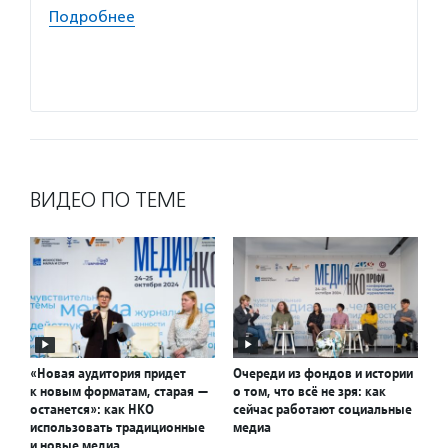
формир
Подробнее
НКО, з
гражда
Подро
ВИДЕО ПО ТЕМЕ
«Новая аудитория придет
Очереди из фондов и истории
к новым форматам, старая —
о том, что всё не зря: как
останется»: как НКО
сейчас работают социальные
использовать традиционные
медиа
и новые медиа