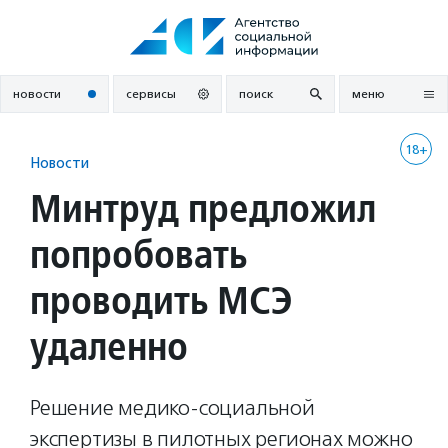
Перейти
к
содержанию
новости
сервисы
поиск
меню
18+
Новости
Минтруд предложил
попробовать
проводить МСЭ
удаленно
Решение медико-социальной
экспертизы в пилотных регионах можно