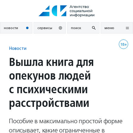
Перейти
к
содержанию
новости
сервисы
поиск
меню
18+
Новости
Вышла книга для
опекунов людей
с психическими
расстройствами
Пособие в максимально простой форме
описывает, какие ограниченные в