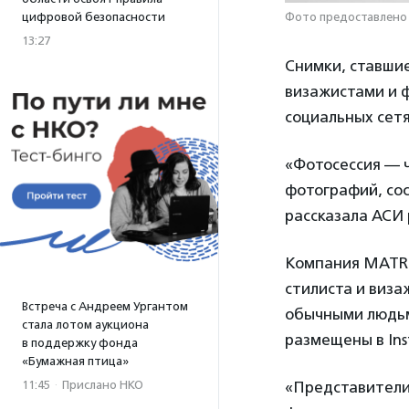
Фото предоставлено 
цифровой безопасности
13:27
Снимки, ставши
визажистами и 
социальных сетя
«Фотосессия — ч
фотографий, сос
рассказала АСИ
Компания MATRO
стилиста и виза
Встреча с Андреем Ургантом
обычными людьм
стала лотом аукциона
размещены в In
в поддержку фонда
«Бумажная птица»
«Представители
11:45
·
Прислано НКО