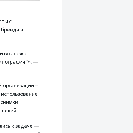
оты с
бренда в
 и выставка
Типография”», —
 организации –
х использование
 снимки
оделей.
лись к задаче —