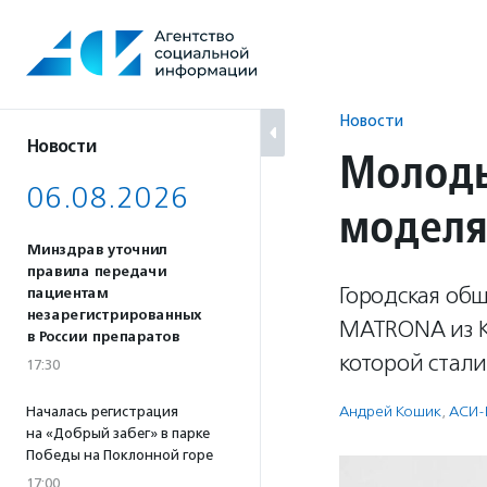
Перейти
к
содержанию
Новости
Новости
Молоды
06.08.2026
моделя
Минздрав уточнил
правила передачи
Городская об
пациентам
незарегистрированных
MATRONA из К
в России препаратов
которой стали
17:30
Андрей Кошик
,
АСИ-
Началась регистрация
на «Добрый забег» в парке
Победы на Поклонной горе
17:00