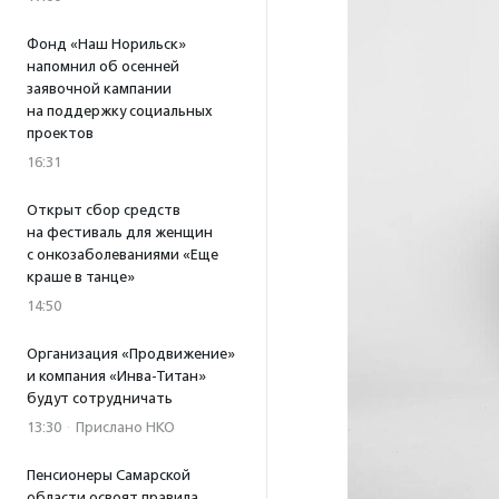
Фонд «Наш Норильск»
напомнил об осенней
заявочной кампании
на поддержку социальных
проектов
16:31
Открыт сбор средств
на фестиваль для женщин
с онкозаболеваниями «Еще
краше в танце»
14:50
Организация «Продвижение»
и компания «Инва-Титан»
будут сотрудничать
13:30
·
Прислано НКО
Пенсионеры Самарской
области освоят правила