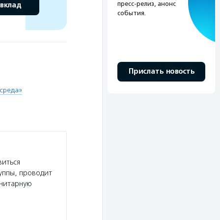
пресс-релиз, анонс
 вклад
события.
Прислать новость
 среда»
виться
руппы, проводит
анитарную