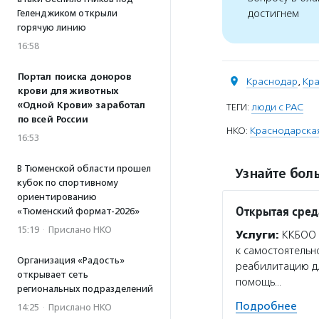
достигнем
Геленджиком открыли
горячую линию
16:58
Портал поиска доноров
Краснодар
,
Кра
крови для животных
«Одной Крови» заработал
ТЕГИ:
люди с РАС
по всей России
НКО:
Краснодарская
16:53
В Тюменской области прошел
Узнайте боль
кубок по спортивному
ориентированию
Открытая сред
«Тюменский формат-2026»
15:19
·
Прислано НКО
Услуги:
ККБОО «
к самостоятельн
Организация «Радость»
реабилитацию дл
открывает сеть
помощь…
региональных подразделений
Подробнее
14:25
·
Прислано НКО