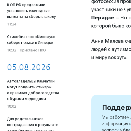
фотосессия прош
В ОП РФ предложили
участники не ч
установить ежегодные
выплаты на сборы в школу
Перадзе
. – Но
11:24
которой было к
Стихобиатлон «Км/вслух»
Анна Малова сч
соберет семьи в Липецке
людей с аутизмо
10:32
·
Прислано НКО
и миру вокруг».
05.08.2026
Автовладельцы Камчатки
могут получить стикеры
о правилах добрососедства
с бурыми медведями
Поддерж
18:02
Мы работаем, 
Для родственников
информация и
пострадавших в результате
вопросу в бла
атаки беспилотников под