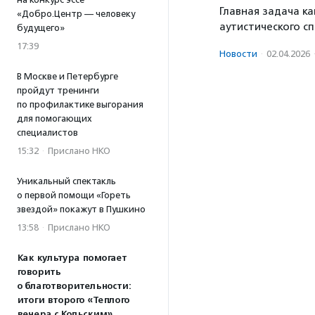
Главная задача к
«Добро.Центр — человеку
аутистического с
будущего»
17:39
Новости
·
02.04.2026
В Москве и Петербурге
пройдут тренинги
по профилактике выгорания
для помогающих
специалистов
15:32
·
Прислано НКО
Уникальный спектакль
о первой помощи «Гореть
звездой» покажут в Пушкино
13:58
·
Прислано НКО
Как культура помогает
говорить
о благотворительности:
итоги второго «Теплого
вечера с Кольским»