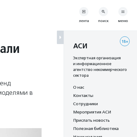
лента
поиск
меню
18+
тали
АСИ
Экспертная организация
и информационное
агентство некоммерческого
сектора
ренд
О нас
моделями в
Контакты
Сотрудники
Мероприятия АСИ
Прислать новость
Полезная библиотека
Наши издания