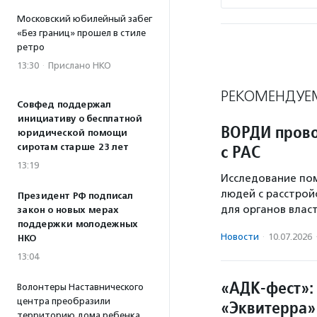
Московский юбилейный забег
«Без границ» прошел в стиле
ретро
13:30
·
Прислано НКО
РЕКОМЕНДУЕ
Совфед поддержал
инициативу о бесплатной
ВОРДИ прово
юридической помощи
с РАС
сиротам старше 23 лет
13:19
Исследование по
людей с расстрой
Президент РФ подписал
для органов власт
закон о новых мерах
поддержки молодежных
Новости
·
10.07.2026
НКО
13:04
«АДК-фест»:
Волонтеры Наставнического
центра преобразили
«Эквитерра»
территорию дома ребенка