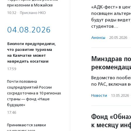
при колонии в Можайске
«АДК-фест» в цен
10:32
·
Прислано НКО
посвящен альтерн
будут рады видет
студентов…
04.08.2026
Анонсы
·
20.05.2026
·
Биологи предупредили,
что развитие туризма
на Камчатке может
Минздрав по
навредить косаткам
рекомендаци
17:59
Ведомство пообещ
Почти половина
по РАС, включая 
соцпредприятий России
сосредоточена в 10 регионах
Новости
·
13.05.2026
страны — фонд «Наше
будущее»
17:46
Фонд «Обнаж
к месяцу ин
Принимаются заявки
на конкурс эссе