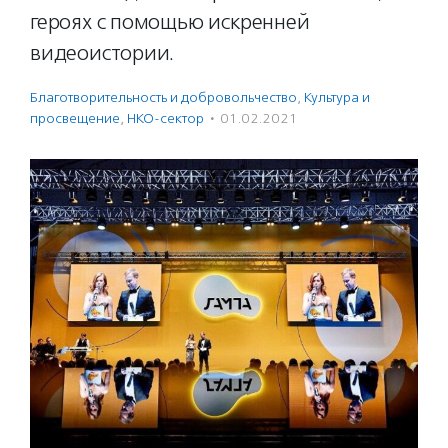
героях с помощью искренней
видеоистории.
Благотвори­тель­ность и доброволь­чест­во
,
Культура и
просвещение
,
НКО-сектор
·
01.02.2021