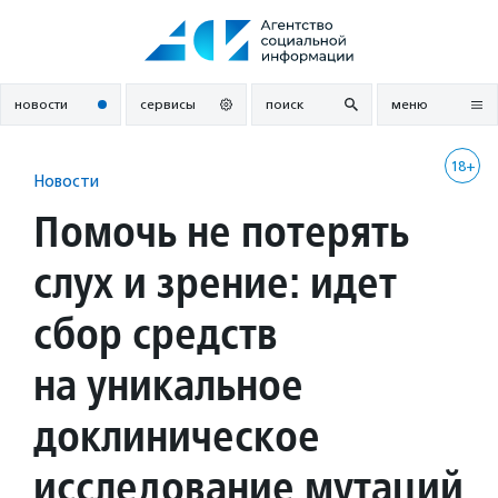
Перейти
к
содержанию
новости
сервисы
поиск
меню
18+
Новости
Помочь не потерять
слух и зрение: идет
сбор средств
на уникальное
доклиническое
исследование мутаций