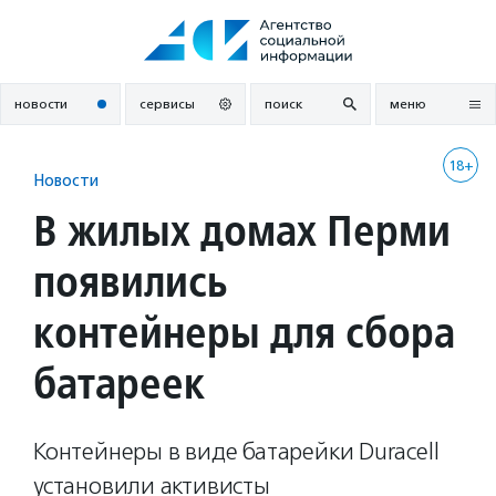
Перейти
к
содержанию
новости
сервисы
поиск
меню
18+
Новости
В жилых домах Перми
появились
контейнеры для сбора
батареек
Контейнеры в виде батарейки Duracell
установили активисты