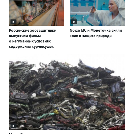
Российские зоозащитники
Noize MС и Монеточка cняли
выпустили фильм
клип о защите природы
о негуманных условиях
содержания кур-несушек