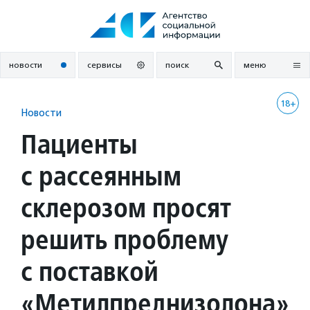
Перейти
к
содержанию
новости
сервисы
поиск
меню
18+
Новости
Пациенты
с рассеянным
склерозом просят
решить проблему
с поставкой
«Метилпреднизолона»