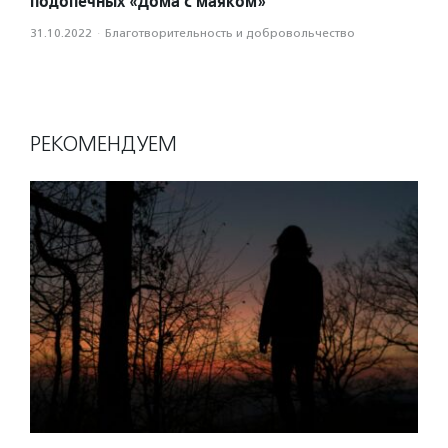
подопечных «Дома с маяком»
31.10.2022
·
Благотвори­тель­ность и доброволь­чест­во
РЕКОМЕНДУЕМ