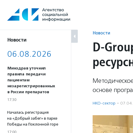
Перейти
к
содержанию
Новости
Новости
D-Group
06.08.2026
ресурс
Минздрав уточнил
правила передачи
Методическое
пациентам
незарегистрированных
основе прогр
в России препаратов
17:30
НКО-сектор
·
07.04
Началась регистрация
на «Добрый забег» в парке
Победы на Поклонной горе
17:00