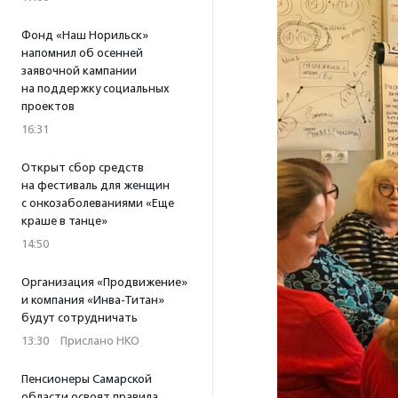
Фонд «Наш Норильск»
напомнил об осенней
заявочной кампании
на поддержку социальных
проектов
16:31
Открыт сбор средств
на фестиваль для женщин
с онкозаболеваниями «Еще
краше в танце»
14:50
Организация «Продвижение»
и компания «Инва-Титан»
будут сотрудничать
13:30
·
Прислано НКО
Пенсионеры Самарской
области освоят правила