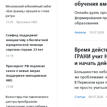
обучения вм
Московский юбилейный забег
«Без границ» прошел в стиле
Онлайн-дуэль орг
ретро
формирования пр
13:30
·
Прислано НКО
образования.
Анонсы
·
10.07.2026
·
Совфед поддержал
инициативу о бесплатной
юридической помощи
Время дейст
сиротам старше 23 лет
ГРАНИ учит 
13:19
и начать дей
Президент РФ подписал
закон о новых мерах
Большинство небо
поддержки молодежных
же проблемами: н
НКО
В Пермском крае 
13:04
не просто учитьс
Волонтеры Наставнического
Статьи
·
09.07.2026
·
центра преобразили
территорию дома ребенка