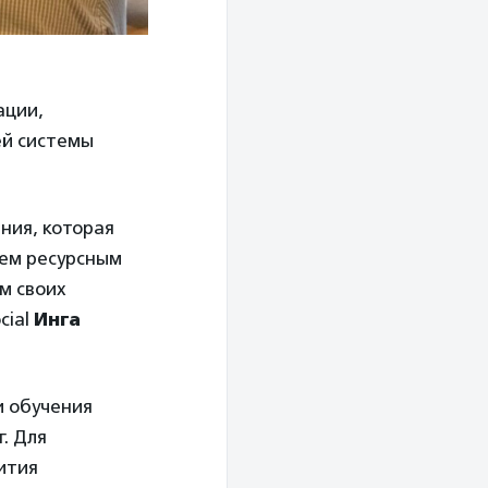
ации,
ей системы
ния, которая
сем ресурсным
м своих
cial
Инга
и обучения
. Для
ития