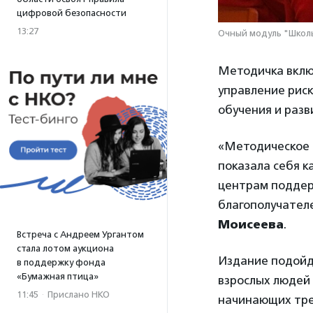
цифровой безопасности
13:27
Очный модуль "Школы
Методичка включ
управление рис
обучения и разв
«Методическое 
показала себя к
центрам поддер
благополучателе
Моисеева
.
Встреча с Андреем Ургантом
стала лотом аукциона
Издание подойд
в поддержку фонда
«Бумажная птица»
взрослых людей 
11:45
·
Прислано НКО
начинающих тре