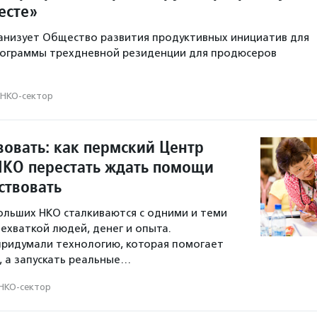
есте»
анизует Общество развития продуктивных инициатив для
ограммы трехдневной резиденции для продюсеров
НКО-сектор
вовать: как пермский Центр
НКО перестать ждать помощи
ствовать
льших НКО сталкиваются с одними и теми
ехваткой людей, денег и опыта.
придумали технологию, которая помогает
я, а запускать реальные…
НКО-сектор