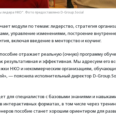
 лидера НКО". Фото предоставлено D-Group.Social
ает модули по темам: лидерство, стратегия организ
ками, управление изменениями, построение внутренн
ития, включая введение в менторство и коучинг.
пособие отражает реальную (очную) программу обуче
ак результативная и эффективная. Мы адресуем его в
жки НКО и некоммерческим организациям, обучающи
й», — пояснила исполнительный директор D-Group.So
ет для специалистов с базовыми знаниями и навыкам
в интерактивных форматах, в том числе через тренинг
неров пособие станет хорошим ориентиром для разв