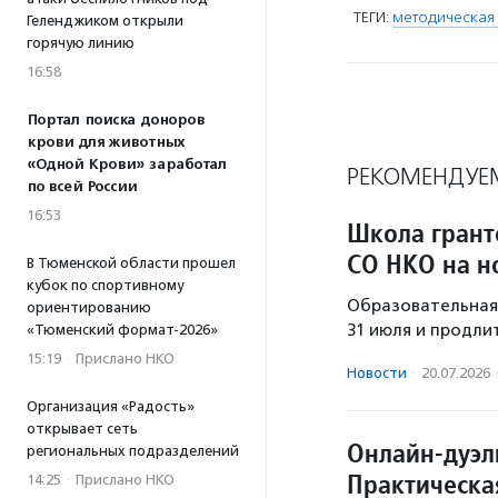
ТЕГИ:
методическая
Геленджиком открыли
горячую линию
16:58
Портал поиска доноров
крови для животных
«Одной Крови» заработал
РЕКОМЕНДУЕ
по всей России
16:53
Школа грант
СО НКО на н
В Тюменской области прошел
кубок по спортивному
Образовательная 
ориентированию
31 июля и продли
«Тюменский формат-2026»
15:19
·
Прислано НКО
Новости
·
20.07.2026
Организация «Радость»
открывает сеть
Онлайн-дуэл
региональных подразделений
Практическа
14:25
·
Прислано НКО