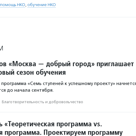
 помощь НКО
,
обучение НКО
М
ов «Москва — добрый город» приглашает
овый сезон обучения
программа «Семь ступеней к успешному проекту» начнетс
тся до начала сентября.
·
Благотвори­тель­ность и доброволь­чест­во
ь «Теоретическая программа vs.
я программа. Проектируем программу