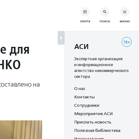
лента
поиск
меню
18+
е для
АСИ
 НКО
Экспертная организация
и информационное
агентство некоммерческого
сектора
составлено на
О нас
Контакты
Сотрудники
Мероприятия АСИ
Прислать новость
Полезная библиотека
Наши издания