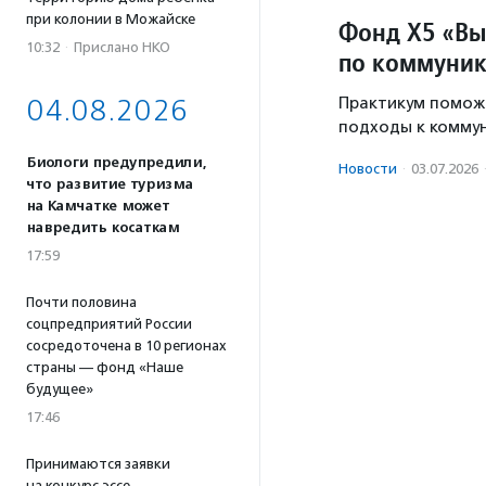
при колонии в Можайске
Фонд Х5 «Вы
10:32
·
Прислано НКО
по коммуник
04.08.2026
Практикум помож
подходы к коммун
Биологи предупредили,
Новости
·
03.07.2026
что развитие туризма
на Камчатке может
навредить косаткам
17:59
Почти половина
соцпредприятий России
сосредоточена в 10 регионах
страны — фонд «Наше
будущее»
17:46
Принимаются заявки
на конкурс эссе