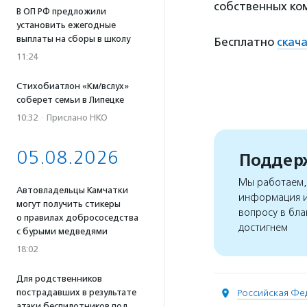
собственных ком
В ОП РФ предложили
установить ежегодные
выплаты на сборы в школу
Бесплатно
скач
11:24
Стихобиатлон «Км/вслух»
соберет семьи в Липецке
10:32
·
Прислано НКО
05.08.2026
Поддерж
Мы работаем, 
Автовладельцы Камчатки
информация и
могут получить стикеры
вопросу в бла
о правилах добрососедства
достигнем
с бурыми медведями
18:02
Для родственников
пострадавших в результате
Российская Фе
атаки беспилотников под