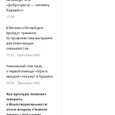
«Добро.Центр — человеку
будущего»
17:39
В Москве и Петербурге
пройдут тренинги
по профилактике выгорания
для помогающих
специалистов
15:32
·
Прислано НКО
Уникальный спектакль
о первой помощи «Гореть
звездой» покажут в Пушкино
13:58
·
Прислано НКО
Как культура помогает
говорить
о благотворительности:
итоги второго «Теплого
вечера с Кольским»