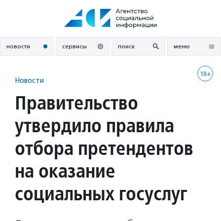
Перейти
к
содержанию
новости
сервисы
поиск
меню
18+
Новости
Правительство
утвердило правила
отбора претендентов
на оказание
социальных госуслуг