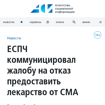
Перейти
к
содержанию
новости
сервисы
поиск
меню
18+
Новости
ЕСПЧ
коммуницировал
жалобу на отказ
предоставить
лекарство от СМА