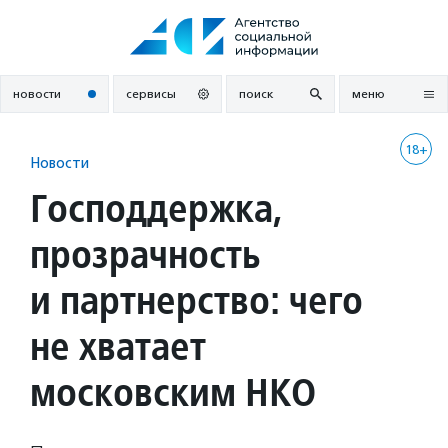
Перейти
к
содержанию
новости
сервисы
поиск
меню
18+
Новости
Господдержка,
прозрачность
и партнерство: чего
не хватает
московским НКО