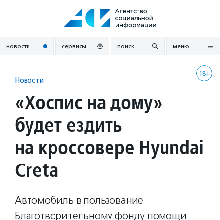
Перейти
к
содержанию
новости
сервисы
поиск
меню
18+
Новости
«Хоспис на дому»
будет ездить
на кроссовере Hyundai
Creta
Автомобиль в пользование
Благотворительному фонду помощи