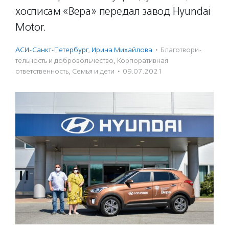
хосписам «Вера» передал завод Hyundai
Motor.
АСИ-Санкт-Петербург
,
Ирина Михайлова
·
Благотвори­
тель­ность и доброволь­чест­во
,
Корпоративная
ответственность
,
Семья и дети
·
09.07.2021