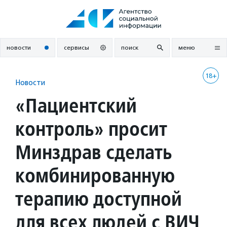
Перейти
к
содержанию
новости
сервисы
поиск
меню
18+
Новости
«Пациентский
контроль» просит
Минздрав сделать
комбинированную
терапию доступной
для всех людей с ВИЧ