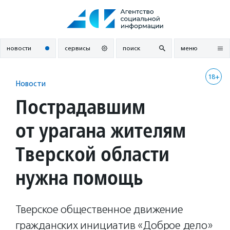
Перейти
к
содержанию
новости
сервисы
поиск
меню
18+
Новости
Пострадавшим
от урагана жителям
Тверской области
нужна помощь
Тверское общественное движение
гражданских инициатив «Доброе дело»