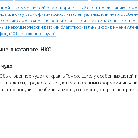
стной некоммерческий благотворительный фонд по оказанию помо
цам, в силу своих физических, интеллектуальных или иных особенн
особных самостоятельно реализовать свои права и законные интере
ый некоммерческий детский благотворительный фонд имени Алён
фонд "Обыкновенное чудо"
ше в каталоге НКО
 чудо
быкновенное чудо» открыл в Томске Школу особенных детей 
енных детей, предоставляет детям с тяжелыми формами инвали
сплатно получить реабилитационную помощь, открыл центр вз