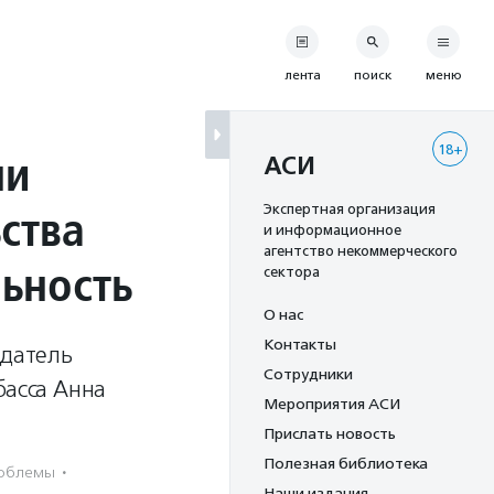
лента
поиск
меню
18+
ни
АСИ
ства
Экспертная организация
и информационное
агентство некоммерческого
льность
сектора
О нас
Контакты
едатель
Сотрудники
басса Анна
Мероприятия АСИ
Прислать новость
Полезная библиотека
облемы
·
Наши издания