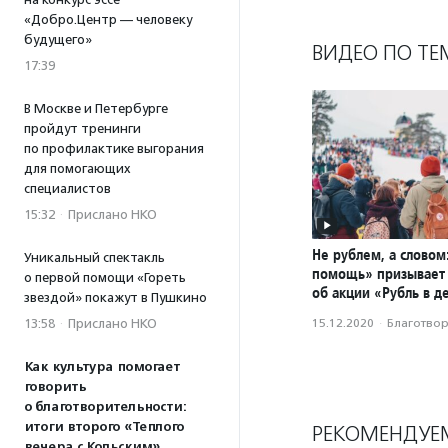
«Добро.Центр — человеку
будущего»
ВИДЕО ПО ТЕ
17:39
В Москве и Петербурге
пройдут тренинги
по профилактике выгорания
для помогающих
специалистов
15:32
·
Прислано НКО
Не рублем, а словом
Уникальный спектакль
помощь» призывает 
о первой помощи «Гореть
об акции «Рубль в д
звездой» покажут в Пушкино
15.12.2020
·
Благотвори
13:58
·
Прислано НКО
Как культура помогает
говорить
о благотворительности:
итоги второго «Теплого
РЕКОМЕНДУЕ
вечера с Кольским»