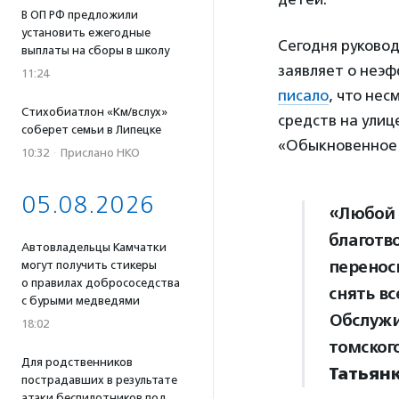
В ОП РФ предложили
установить ежегодные
Сегодня руковод
выплаты на сборы в школу
заявляет о неэф
11:24
писало
, что не
Стихобиатлон «Км/вслух»
средств на улиц
соберет семьи в Липецке
«Обыкновенное 
10:32
·
Прислано НКО
05.08.2026
«Любой з
благотв
Автовладельцы Камчатки
перенос
могут получить стикеры
о правилах добрососедства
снять вс
с бурыми медведями
Обслужи
18:02
томског
Для родственников
Татьян
пострадавших в результате
атаки беспилотников под