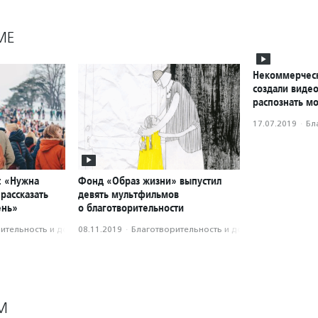
МЕ
Некоммерческ
создали виде
распознать м
17.07.2019
·
Бл
: «Нужна
Фонд «Образ жизни» выпустил
рассказать
девять мультфильмов
ень»
о благотворительности
­тель­ность и доброволь­чест­во
08.11.2019
·
Благотвори­тель­ность и доброволь­чест­во
М