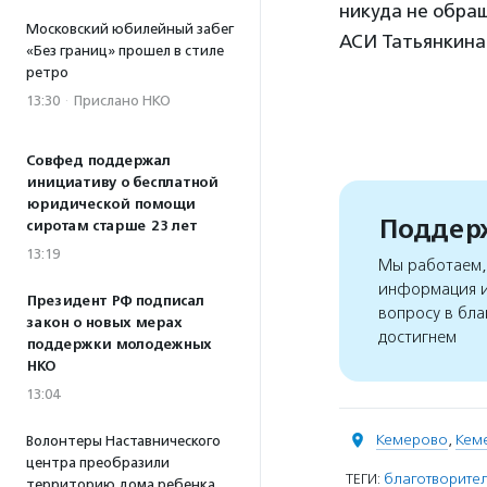
никуда не обращ
Московский юбилейный забег
АСИ Татьянкина
«Без границ» прошел в стиле
ретро
13:30
·
Прислано НКО
Совфед поддержал
инициативу о бесплатной
юридической помощи
Поддерж
сиротам старше 23 лет
13:19
Мы работаем, 
информация и
Президент РФ подписал
вопросу в бла
закон о новых мерах
достигнем
поддержки молодежных
НКО
13:04
Кемерово
,
Кем
Волонтеры Наставнического
центра преобразили
ТЕГИ:
благотворител
территорию дома ребенка