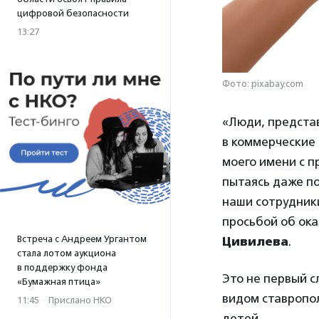
цифровой безопасности
13:27
Фото: pixabay.com
«Люди, предста
в коммерческие 
моего имени с 
пытаясь даже по
наши сотрудники
просьбой об ок
Встреча с Андреем Ургантом
Цивилева
.
стала лотом аукциона
в поддержку фонда
Это не первый с
«Бумажная птица»
видом ставропол
11:45
·
Прислано НКО
детей.