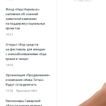
11.08.2021
Фонд «Наш Норильск»
напомнил об осенней
заявочной кампании
на поддержку социальных
проектов
16:31
Открыт сбор средств
на фестиваль для женщин
с онкозаболеваниями «Еще
краше в танце»
14:50
Организация «Продвижение»
и компания «Инва-Титан»
будут сотрудничать
13:30
·
Прислано НКО
Пенсионеры Самарской
области освоят правила