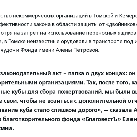
ство некоммерческих организаций в Томской и Кемер
фективности закона в области защиты от «двойников
смотря на запрет на использование переносных ящиков
е, в Томске неизвестные орудовали в транспорте под
чудо» и Фонда имени Алены Петровой.
аконодательный акт – палка о двух концах: он 
орительными организациями. Так, после того, к
ные кубы для сбора пожертвований, мы были 
е свои, чтобы не возиться с дополнительной от
вание куба стало слишком дорого», — сказала 
о благотворительного фонда «БлаговестЪ»
Еле
кина
.