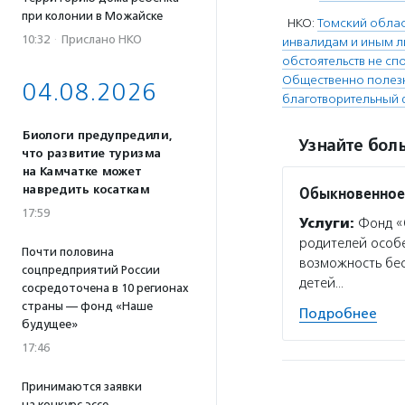
при колонии в Можайске
НКО:
Томский обла
10:32
·
Прислано НКО
инвалидам и иным ли
обстоятельств не сп
Общественно полезн
04.08.2026
благотворительный 
Биологи предупредили,
Узнайте боль
что развитие туризма
на Камчатке может
навредить косаткам
Обыкновенное
17:59
Услуги:
Фонд «О
родителей особ
Почти половина
возможность бе
соцпредприятий России
детей…
сосредоточена в 10 регионах
страны — фонд «Наше
Подробнее
будущее»
17:46
Принимаются заявки
на конкурс эссе