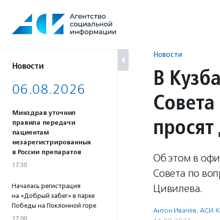
Перейти
к
содержанию
Новости
Новости
В Кузб
06.08.2026
Совета
Минздрав уточнил
просят
правила передачи
пациентам
незарегистрированных
в России препаратов
Об этом в офи
17:30
Совета по воп
Началась регистрация
Цивилева.
на «Добрый забег» в парке
Победы на Поклонной горе
Антон Ивачёв
,
АСИ-
17:00