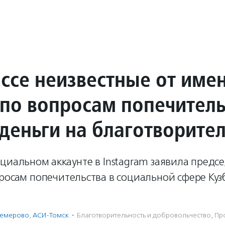
ассе неизвестные от име
 по вопросам попечитель
 деньги на благотворите
циальном аккаунте в Instagram заявила предс
росам попечительства в социальной сфере Куз
Кемерово
,
АСИ-Томск
·
Благотвори­тель­ность и доброволь­чест­во
,
Пр