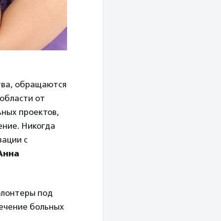
тва, обращаются
 области от
ьных проектов,
ение. Никогда
зации с
Анна
лонтеры под
лечение больных