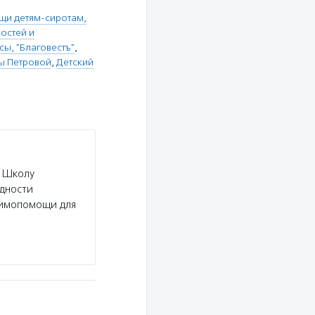
щи детям-сиротам,
остей и
сы, "Благовестъ"
,
ы Петровой
,
Детский
и Школу
дности
аимопомощи для