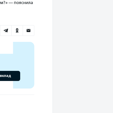
ом?» — пояснила
 вклад