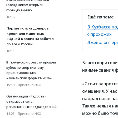
Геленджиком открыли
горячую линию
Ещё по теме
16:58
В Кузбассе п
Портал поиска доноров
крови для животных
с прохожих
«Одной Крови» заработал
Лжеволонтеры
по всей России
16:53
Благотворители
В Тюменской области прошел
кубок по спортивному
наименования ф
ориентированию
«Тюменский формат-2026»
«Стоит запрети
15:19
·
Прислано НКО
смешения. У нас
Организация «Радость»
набрал наше наз
открывает сеть
Также нельзя на
региональных подразделений
можно было точ
14:25
·
Прислано НКО