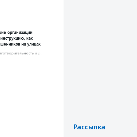
ие организации
оинструкцию, как
ошенников на улицах
аготвори­тель­ность и доброволь­чест­во
Рассылка