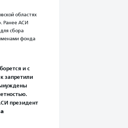
овской областях
». Ранее АСИ
 для сбора
 именами фонда
борется и с
ак запретили
вынуждены
четностью.
АСИ президент
на