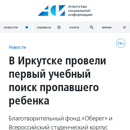
Перейти
к
содержанию
новости
сервисы
поиск
меню
18+
Новости
В Иркутске провели
первый учебный
поиск пропавшего
ребенка
Благотворительный фонд «Оберег» и
Всероссийский студенческий корпус