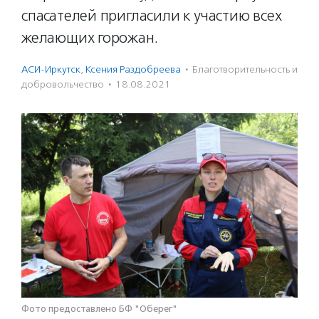
спасателей пригласили к участию всех
желающих горожан.
АСИ-Иркутск
,
Ксения Раздобреева
·
Благотвори­тель­ность и
доброволь­чест­во
·
18.08.2021
Фото предоставлено БФ "Оберег"