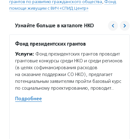
грантов по развитию гражданского общества
,
Фонд
помощи живущим с ВИЧ «СПИД.Центр»
Узнайте больше в каталоге НКО
Фонд президентских грантов
СПИД.
Услуги:
Фонд президентских грантов проводит
Услуг
грантовые конкурсы среди НКО и среди регионов
экспре
(в целях софинансирования расходов
органи
на оказание поддержки СО НКО), предлагает
поддер
потенциальным заявителям пройти базовый курс
аноним
по социальному проектированию, проводит…
алкого
Подробнее
Волон
и расш
стольк
на все
одним 
Подро