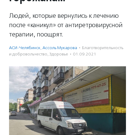
Людей, которые вернулись к лечению
после «каникул» от антиретровирусной
терапии, поощрят.
АСИ-Челябинск
,
Ассоль Мукарова
·
Благотвори­тель­ность
и доброволь­чест­во
,
Здоровье
·
01.09.2021