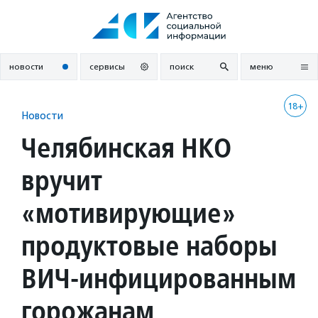
Перейти
к
содержанию
новости
сервисы
поиск
меню
18+
Новости
Челябинская НКО
вручит
«мотивирующие»
продуктовые наборы
ВИЧ-инфицированным
горожанам