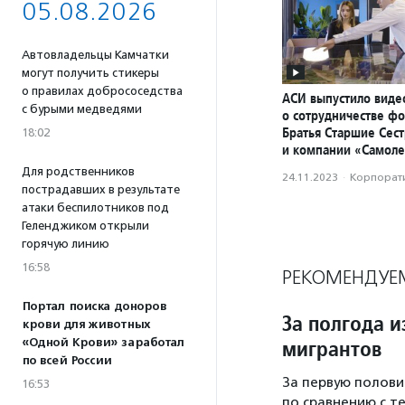
05.08.2026
Автовладельцы Камчатки
могут получить стикеры
о правилах добрососедства
АСИ выпустило вид
с бурыми медведями
о сотрудничестве ф
Братья Старшие Сес
18:02
и компании «Самоле
Для родственников
24.11.2023
·
Корпорати
пострадавших в результате
атаки беспилотников под
Геленджиком открыли
горячую линию
16:58
РЕКОМЕНДУЕ
Портал поиска доноров
За полгода и
крови для животных
мигрантов
«Одной Крови» заработал
по всей России
За первую полови
16:53
по сравнению с т