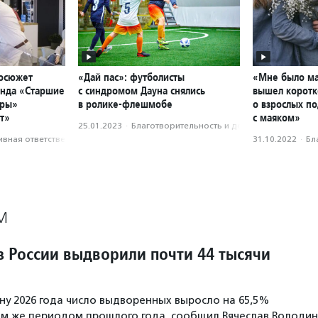
еосюжет
«Дай пас»: футболисты
«Мне было ма
онда «Старшие
с синдромом Дауна снялись
вышел корот
тры»
в ролике-флешмобе
о взрослых п
т»
с маяком»
25.01.2023
·
Благотвори­тель­ность и доброволь­чест­во
вная ответственность
31.10.2022
·
Бл
М
з России выдворили почти 44 тысячи
ну 2026 года число выдворенных выросло на 65,5%
ем же периодом прошлого года, сообщил Вячеслав Володин