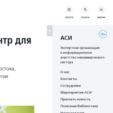
лента
поиск
меню
18+
нтр для
АСИ
Экспертная организация
и информационное
агентство некоммерческого
сектора
остока,
О нас
угие
Контакты
Сотрудники
Мероприятия АСИ
Прислать новость
Полезная библиотека
Наши издания