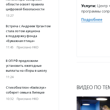
области освоят правила
Услуги:
Центр «
цифровой безопасности
программы сопро
13:27
Подробнее
Встреча с Андреем Ургантом
стала лотом аукциона
в поддержку фонда
«Бумажная птица»
11:45
·
Прислано НКО
В ОП РФ предложили
установить ежегодные
выплаты на сборы в школу
11:24
ВИДЕО ПО ТЕ
Стихобиатлон «Км/вслух»
соберет семьи в Липецке
10:32
·
Прислано НКО