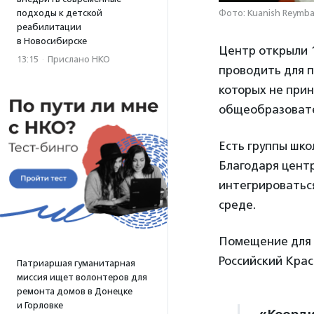
подходы к детской
Фото: Kuanish Reymba
реабилитации
в Новосибирске
Центр открыли 1
13:15
·
Прислано НКО
проводить для 
которых не прин
общеобразоват
Есть группы шко
Благодаря цент
интегрироваться
среде.
Помещение для 
Российский Крас
Патриаршая гуманитарная
миссия ищет волонтеров для
ремонта домов в Донецке
и Горловке