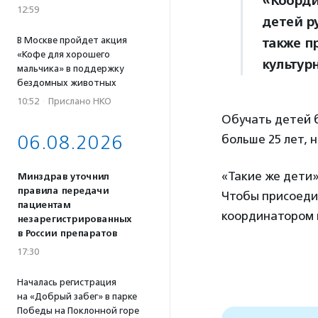
«Коорди
12:59
детей р
В Москве пройдет акция
также п
«Кофе для хорошего
культур
мальчика» в поддержку
бездомных животных
10:52
·
Прислано НКО
Обучать детей б
06.08.2026
больше 25 лет, 
«Такие же дети»
Минздрав уточнил
правила передачи
Чтобы присоеди
пациентам
координатором ц
незарегистрированных
в России препаратов
17:30
Началась регистрация
на «Добрый забег» в парке
Победы на Поклонной горе