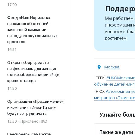
17:00
Поддерж
Фонд «Наш Норильск»
Мы работаем, 
напомнил об осенней
информация и
заявочной кампании
вопросу в бла
на поддержку социальных
достигнем
проектов
16:31
Открыт сбор средств
Москва
на фестиваль для женщин
с онкозаболеваниями «Еще
ТЕГИ:
#НКОМосквы
краше в танце»
обучение детей-миг
14:50
НКО:
Автономная не
мигрантов «Такие же
Организация «Продвижение»
и компания «Инва-Титан»
будут сотрудничать
Узнайте боль
13:30
·
Прислано НКО
Такие же дети
Пенсионеры Самарской