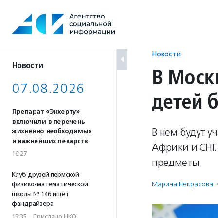
Перейти
к
содержанию
Новости
Новости
В Моск
07.08.2026
детей 
Препарат «Энхерту»
включили в перечень
В нем будут у
жизненно необходимых
и важнейших лекарств
Африки и СНГ.
16:27
предметы.
Клуб друзей пермской
Марина Некрасова
·
физико-математической
школы № 146 ищет
фандрайзера
15:35
·
Прислано НКО