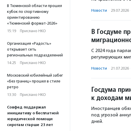
В Тюменской области прошел
Новости
·
29.07.2026
кубок по спортивному
ориентированию
«Тюменский формат-2026»
В Госдуме п
15:19
·
Прислано НКО
миграционно
Организация «Радость»
открывает сеть
С 2024 года парл
региональных подразделений
регулирующих ми
14:25
·
Прислано НКО
Новости
·
21.07.2026
Московский юбилейный забег
«Без границ» прошел в стиле
ретро
Госдума при
13:30
·
Прислано НКО
к доходам м
Совфед поддержал
Иностранцев обя
инициативу о бесплатной
под угрозой анну
юридической помощи
дней.
сиротам старше 23 лет