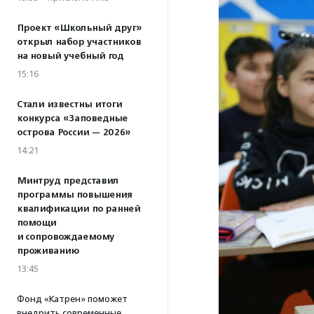
Проект «Школьный друг»
открыл набор участников
на новый учебный год
15:16
Стали известны итоги
конкурса «Заповедные
острова России — 2026»
14:21
Минтруд представил
программы повышения
квалификации по ранней
помощи
и сопровождаемому
проживанию
13:45
Фонд «Катрен» поможет
внедрить современные