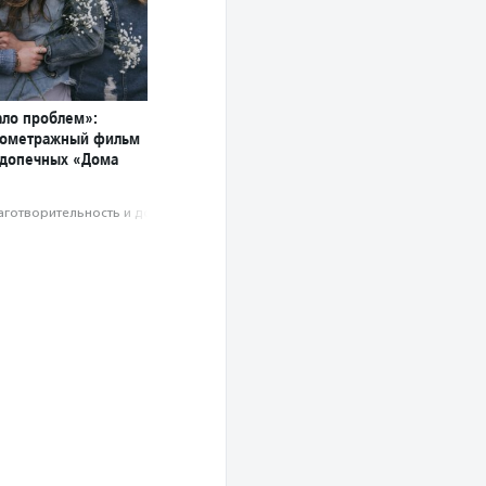
ло проблем»:
кометражный фильм
одопечных «Дома
аготвори­тель­ность и доброволь­чест­во
.