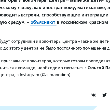
наторы и волонтеры центра «Такие же дети» б
усскому языку, как иностранному, математике, л
роводить встречи, способствующие интеграции 
ную среду», –
объясняют
в Российском Красном 
удут сотрудники и волонтеры центра «Такие же дети
но до этого у центра не было постоянного помещения д
 приглашают волонтеров, которые готовы преподават
ниться к команде, необходимо связаться с
Ольгой П
ентра, в Instagram (@allmanndinn).