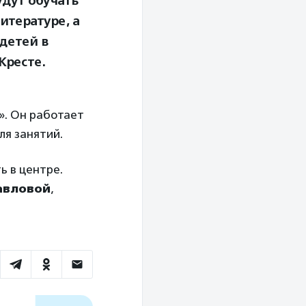
удут обучать
итературе, а
детей в
Кресте.
». Он работает
ля занятий.
ь в центре.
авловой
,