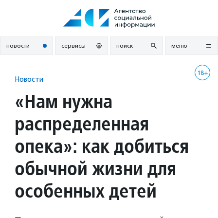
Перейти
к
содержанию
новости
сервисы
поиск
меню
18+
Новости
«Нам нужна
распределенная
опека»: как добиться
обычной жизни для
особенных детей