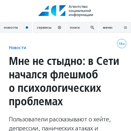
Перейти
к
содержанию
новости
сервисы
поиск
меню
18+
Новости
Мне не стыдно: в Сети
начался флешмоб
о психологических
проблемах
Пользователи рассказывают о хейте,
депрессии, панических атаках и