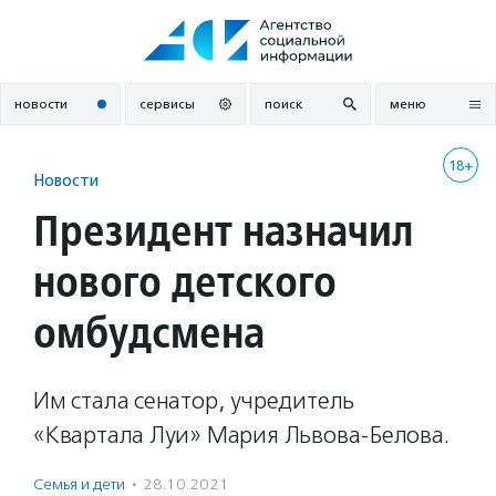
Перейти
к
содержанию
новости
сервисы
поиск
меню
18+
Новости
Президент назначил
нового детского
омбудсмена
Им стала сенатор, учредитель
«Квартала Луи» Мария Львова-Белова.
Семья и дети
·
28.10.2021