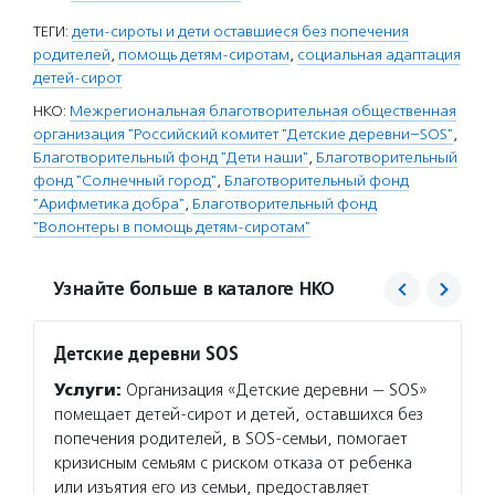
ТЕГИ:
дети-сироты и дети оставшиеся без попечения
родителей
,
помощь детям-сиротам
,
социальная адаптация
детей-сирот
НКО:
Межрегиональная благотворительная общественная
организация "Российский комитет "Детские деревни–SOS"
,
Благотворительный фонд "Дети наши"
,
Благотворительный
фонд "Солнечный город"
,
Благотворительный фонд
"Арифметика добра"
,
Благотворительный фонд
"Волонтеры в помощь детям-сиротам"
Узнайте больше в каталоге НКО
Детские деревни SOS
Дети 
Услуги:
Организация «Детские деревни — SOS»
Услуг
помещает детей-сирот и детей, оставшихся без
помога
попечения родителей, в SOS-семьи, помогает
родите
кризисным семьям с риском отказа от ребенка
и проф
или изъятия его из семьи, предоставляет
поддер