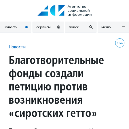
Перейти
к
содержанию
новости
сервисы
поиск
меню
18+
Новости
Благотворительные
фонды создали
петицию против
возникновения
«сиротских гетто»