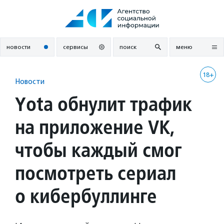
Перейти
к
содержанию
новости
сервисы
поиск
меню
18+
Новости
Yota обнулит трафик
на приложение VK,
чтобы каждый смог
посмотреть сериал
о кибербуллинге