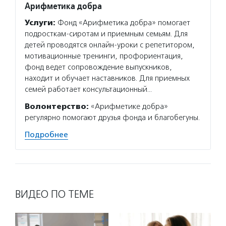
Арифметика добра
Волон
Услуги:
Фонд «Арифметика добра» помогает
Услуг
подросткам-сиротам и приемным семьям. Для
сирота
детей проводятся онлайн-уроки с репетитором,
жизнен
мотивационные тренинги, профориентация,
мам с 
фонд ведет сопровождение выпускников,
воспит
находит и обучает наставников. Для приемных
Волон
семей работает консультационный…
волонт
Волонтерство:
«Арифметике добра»
Подро
регулярно помогают друзья фонда и благобегуны.
Подробнее
ВИДЕО ПО ТЕМЕ