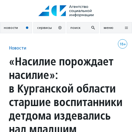
Перейти
к
содержанию
новости
сервисы
поиск
меню
18+
Новости
«Насилие порождает
насилие»:
в Курганской области
старшие воспитанники
детдома издевались
над младшим