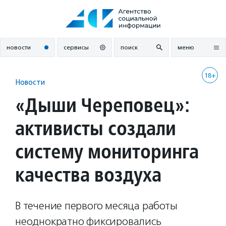
Перейти
к
содержанию
новости
сервисы
поиск
меню
18+
Новости
«Дыши Череповец»:
активисты создали
систему мониторинга
качества воздуха
В течение первого месяца работы
неоднократно фиксировались