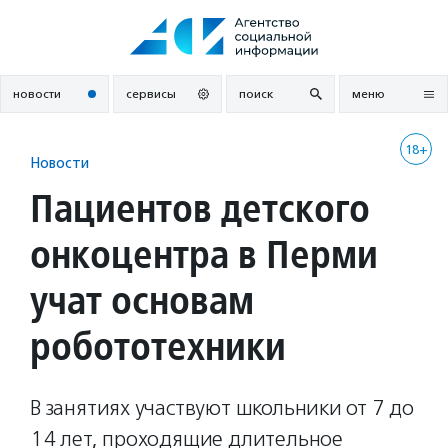
Перейти
к
содержанию
новости
сервисы
поиск
меню
18+
Новости
Пациентов детского
онкоцентра в Перми
учат основам
робототехники
В занятиях участвуют школьники от 7 до
14 лет, проходящие длительное