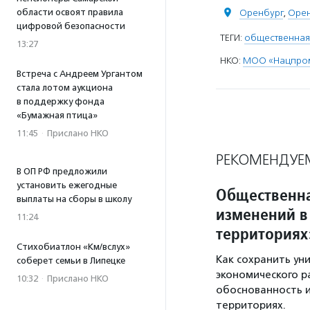
Оренбург
,
Орен
области освоят правила
цифровой безопасности
ТЕГИ:
общественная
13:27
НКО:
МОО «Нацпро
Встреча с Андреем Ургантом
стала лотом аукциона
в поддержку фонда
«Бумажная птица»
11:45
·
Прислано НКО
РЕКОМЕНДУЕ
В ОП РФ предложили
установить ежегодные
Общественна
выплаты на сборы в школу
изменений в
11:24
территориях
Стихобиатлон «Км/вслух»
Как сохранить ун
соберет семьи в Липецке
экономического р
10:32
·
Прислано НКО
обоснованность 
территориях.