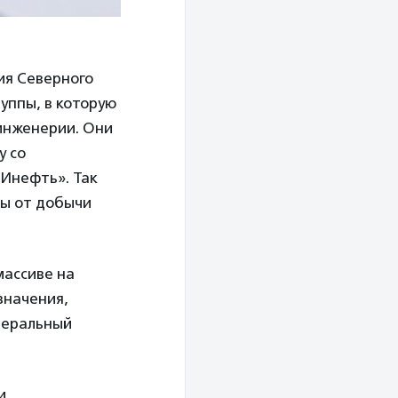
ия Северного
уппы, в которую
инженерии. Они
у со
Инефть». Так
ды от добычи
массиве на
значения,
едеральный
и