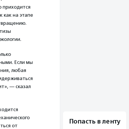
о приходится
 как на этапе
отвращению.
ртизы
экологии.
олько
ными. Если мы
ния, любая
ридерживаться
ит», — сказал
ходится
еханического
Попасть в ленту
ться от