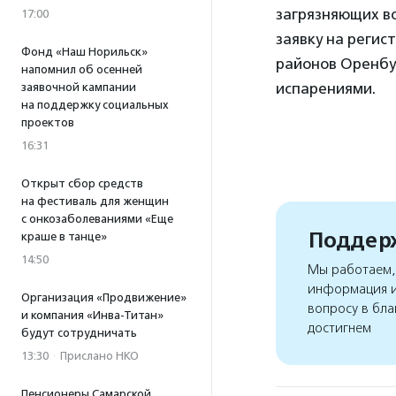
загрязняющих в
17:00
заявку на регис
Фонд «Наш Норильск»
районов Оренбур
напомнил об осенней
испарениями.
заявочной кампании
на поддержку социальных
проектов
16:31
Открыт сбор средств
на фестиваль для женщин
с онкозаболеваниями «Еще
Поддерж
краше в танце»
14:50
Мы работаем, 
информация и
Организация «Продвижение»
вопросу в бла
и компания «Инва-Титан»
достигнем
будут сотрудничать
13:30
·
Прислано НКО
Пенсионеры Самарской