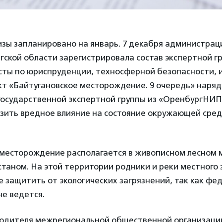
зы запланировано на январь. 7 декабря администрац
ской области зарегистрировала состав экспертной гр
сты по юриспруденции, техносферной безопасности, 
т «Байтугановское месторождение. 9 очередь» наряд
государственной экспертной группы из «ОренбургНИП
изить вредное влияние на состояние окружающей сре
 месторождение располагается в живописном лесном 
станом. На этой территории родники и реки местного 
 защитить от экологических загрязнений, так как ф
не ведется.
водителя межрегиональной общественной организаци