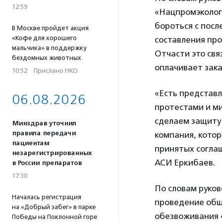
12:59
«Нацпромэколо
бороться с посл
В Москве пройдет акция
«Кофе для хорошего
составления пр
мальчика» в поддержку
Отчасти это свя
бездомных животных
оплачивает зака
10:52
·
Прислано НКО
«Есть представ
06.08.2026
протестами и м
сделаем защиту
Минздрав уточнил
правила передачи
компания, котор
пациентам
принятых соглаш
незарегистрированных
АСИ Еркибаев.
в России препаратов
17:30
По словам руко
Началась регистрация
проведение общ
на «Добрый забег» в парке
обезвоживания 
Победы на Поклонной горе