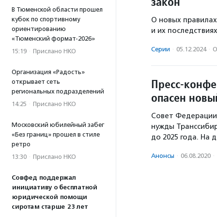
закон
В Тюменской области прошел
О новых правилах
кубок по спортивному
ориентированию
и их последствия
«Тюменский формат-2026»
Серии
·
05.12.2024
·
О
15:19
·
Прислано НКО
Организация «Радость»
Пресс-конфе
открывает сеть
региональных подразделений
опасен новы
14:25
·
Прислано НКО
Совет Федерации
Московский юбилейный забег
нужды Транссибир
«Без границ» прошел в стиле
до 2025 года. На
ретро
Анонсы
·
06.08.2020
·
13:30
·
Прислано НКО
Совфед поддержал
инициативу о бесплатной
юридической помощи
сиротам старше 23 лет