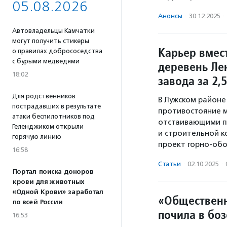
05.08.2026
Анонсы
·
30.12.2025
·
Автовладельцы Камчатки
могут получить стикеры
Карьер вмес
о правилах добрососедства
с бурыми медведями
деревень Ле
18:02
завода за 2,
Для родственников
В Лужском районе
пострадавших в результате
противостояние 
атаки беспилотников под
отстаивающими пр
Геленджиком открыли
и строительной 
горячую линию
проект горно-обо
16:58
Статьи
·
02.10.2025
·
Портал поиска доноров
крови для животных
«Одной Крови» заработал
«Общественн
по всей России
почила в боз
16:53