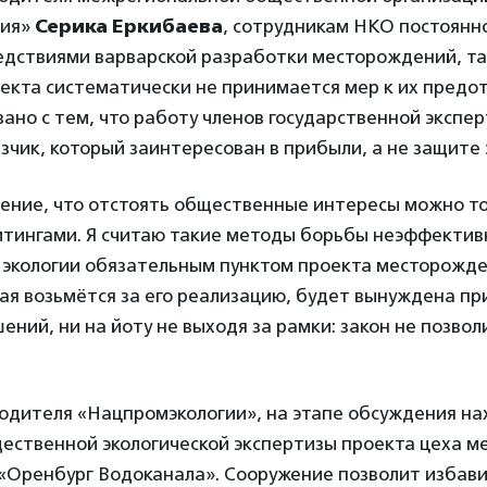
гия»
Серика Еркибаева
, сотрудникам НКО постоянн
едствиями варварской разработки месторождений, так
оекта систематически не принимается мер к их пред
зано с тем, что работу членов государственной экспе
зчик, который заинтересован в прибыли, а не защите 
ление, что отстоять общественные интересы можно т
итингами. Я считаю такие методы борьбы неэффектив
 экологии обязательным пунктом проекта месторожде
ая возьмётся за его реализацию, будет вынуждена п
ений, ни на йоту не выходя за рамки: закон не позвол
водителя «Нацпромэкологии», на этапе обсуждения на
ественной экологической экспертизы проекта цеха м
«Оренбург Водоканала». Сооружение позволит избави