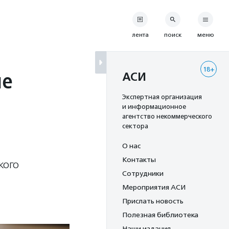
лента
поиск
меню
18+
ые
АСИ
Экспертная организация
и информационное
агентство некоммерческого
сектора
О нас
Контакты
кого
Сотрудники
Мероприятия АСИ
Прислать новость
Полезная библиотека
Наши издания