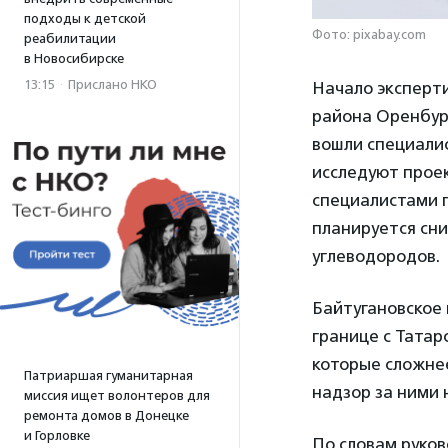
подходы к детской
Фото: pixabay.com
реабилитации
в Новосибирске
13:15
·
Прислано НКО
Начало эксперти
района Оренбург
вошли специали
исследуют проек
специалистами 
планируется сн
углеводородов.
Байтугановское
границе с Татар
которые сложнее
Патриаршая гуманитарная
надзор за ними 
миссия ищет волонтеров для
ремонта домов в Донецке
и Горловке
По словам руко