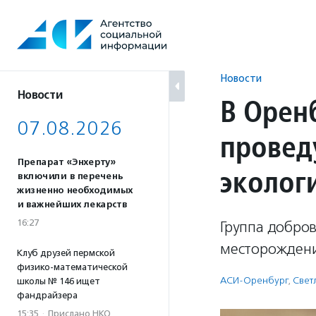
Перейти
к
содержанию
Новости
Новости
В Орен
07.08.2026
провед
Препарат «Энхерту»
эколог
включили в перечень
жизненно необходимых
и важнейших лекарств
16:27
Группа добров
месторождения
Клуб друзей пермской
физико-математической
АСИ-Оренбург
,
Свет
школы № 146 ищет
фандрайзера
15:35
·
Прислано НКО