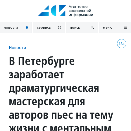
Перейти
к
содержанию
новости
сервисы
поиск
меню
18+
Новости
В Петербурге
заработает
драматургическая
мастерская для
авторов пьес на тему
жизни с ментальным