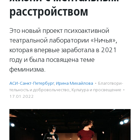
расстройством
Это новый проект психоактивной
театральной лаборатории «Ничья»,
которая впервые заработала в 2021
году и была посвящена теме
феминизма.
АСИ-Санкт-Петербург
,
Ирина Михайлова
·
Благотвори­
тель­ность и доброволь­чест­во
,
Культура и просвещение
·
17.01.2022